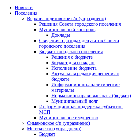
Skip
Новости
to
Поселения
content
Верхнеландеховское г/п (упразднено)
Решения Совета городского поселения
Муниципальный контроль
Доклады
Сведения о доходах депутатов Совета
городского поселения
Бюджет городского поселения
Решения о бюджете
Бюджет для граждан
Исполнение бюджета
Актуальная редакция решения о
бюджете
Информационно-аналитические
материалы
Нормативно-правовые акты (бюджет)
Муниципальный долг
Информационная поддержка субъектов
МСП
Муниципальное имущество
Симаковское с/п (упразднено)
Мытское с/п (упразднено)
Бюджет