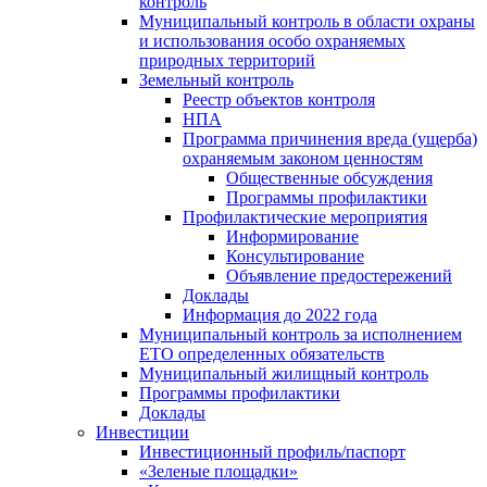
контроль
Муниципальный контроль в области охраны
и использования особо охраняемых
природных территорий
Земельный контроль
Реестр объектов контроля
НПА
Программа причинения вреда (ущерба)
охраняемым законом ценностям
Общественные обсуждения
Программы профилактики
Профилактические мероприятия
Информирование
Консультирование
Объявление предостережений
Доклады
Информация до 2022 года
Муниципальный контроль за исполнением
ЕТО определенных обязательств
Муниципальный жилищный контроль
Программы профилактики
Доклады
Инвестиции
Инвестиционный профиль/паспорт
«Зеленые площадки»