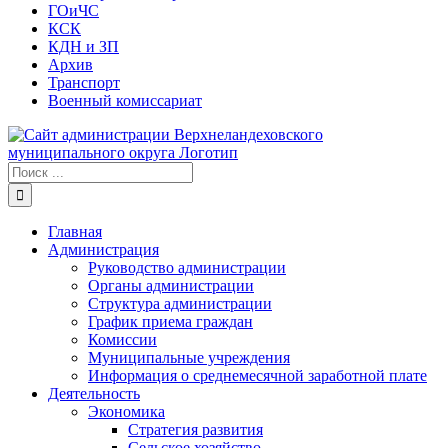
ГОиЧС
КСК
КДН и ЗП
Архив
Транспорт
Военный комиссариат
Результат
поиска:
Главная
Администрация
Руководство администрации
Органы администрации
Структура администрации
График приема граждан
Комиссии
Муниципальные учреждения
Информация о среднемесячной заработной плате
Деятельность
Экономика
Стратегия развития
Сельское хозяйство