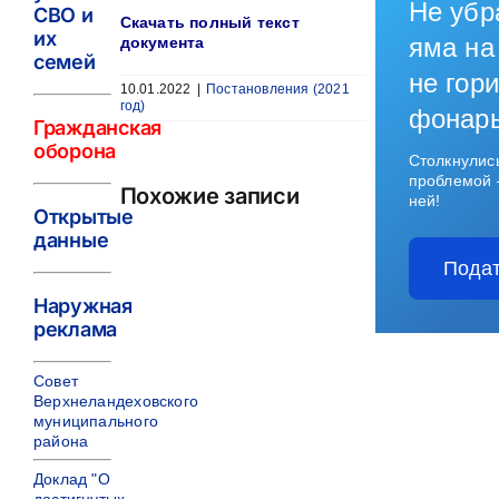
Не убр
СВО и
Скачать полный текст
их
яма на
документа
семей
не гори
10.01.2022
|
Постановления (2021
год)
фонар
Гражданская
оборона
Столкнулис
проблемой 
Похожие записи
ней!
Открытые
данные
Подат
Наружная
реклама
Совет
Верхнеландеховского
муниципального
района
Доклад "О