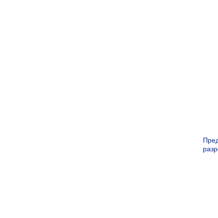
Пре
раз