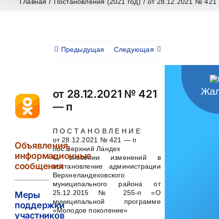
Главная
/
Постановления (2021 год)
/
от 28.12.2021 № 421
Предыдущая
Следующая
Жал
от 28.12.2021 № 421
— п
П О С Т А Н О В Л Е Н И Е
от 28.12.2021 № 421 — п
Объявления,
пос.Верхний Ландех
информационные
О внесении изменений в
сообщения
постановление администрации
Верхнеландеховского
муниципального района от
25.12.2015 № 255-п «О
Меры
муниципальной программе
поддержки
«Молодое поколение»
участников