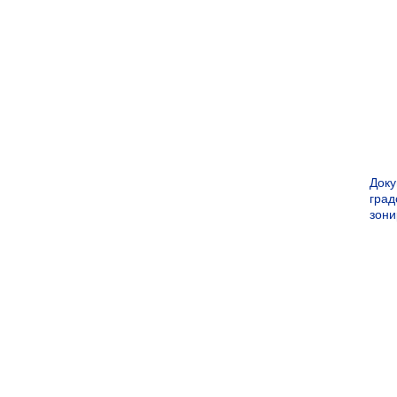
Док
град
зон