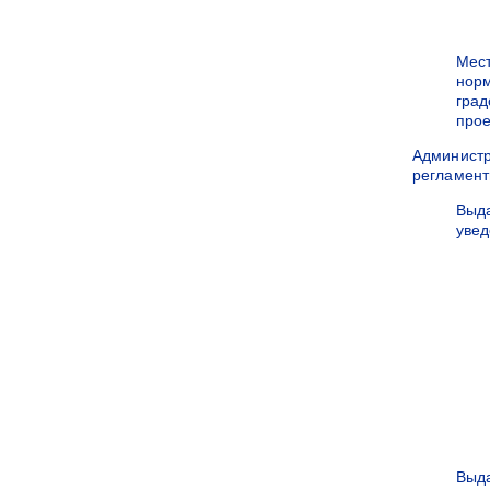
Мес
нор
град
прое
Админист
регламен
Выд
уве
Выд