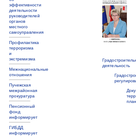
эффективности
деятельности
руководителей
органов
местного
самоуправления
Профилактика
терроризма
и
экстремизма
Градостроитель
деятельность
Межнациональные
отношения
Градостро
регулиров
Пучежская
межрайонная
Док
прокуратура
терр
пла
Пенсионный
фонд
информирует
ГИБДД
информирует