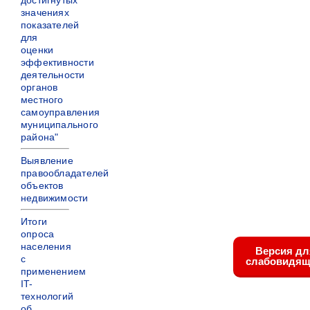
достигнутых
значениях
показателей
для
оценки
эффективности
деятельности
органов
местного
самоуправления
муниципального
района"
Выявление
правообладателей
объектов
недвижимости
Итоги
опроса
населения
Версия дл
с
слабовидящ
применением
IT-
технологий
об