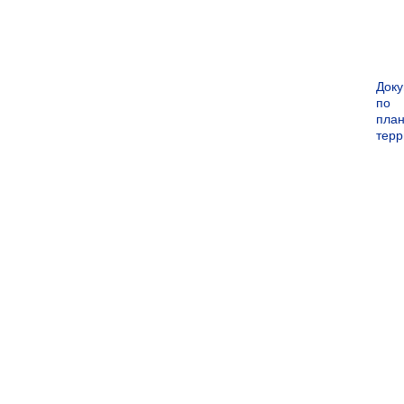
Док
по
пла
терр