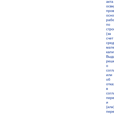
акта
осви
про
осн
рабо
по
стро
(за
счет
сред
мате
капи
Выд
реш
о
согл
или
об
отка
в
согл
пер
и
(или
пере