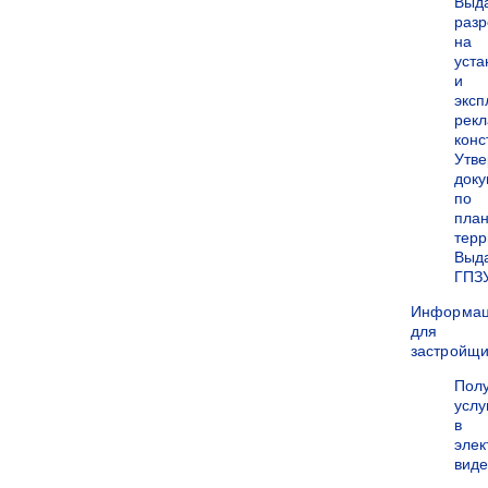
Выд
раз
на
уста
и
экс
рек
конс
Утв
док
по
пла
терр
Выд
ГПЗ
Информа
для
застройщи
Пол
услу
в
эле
вид