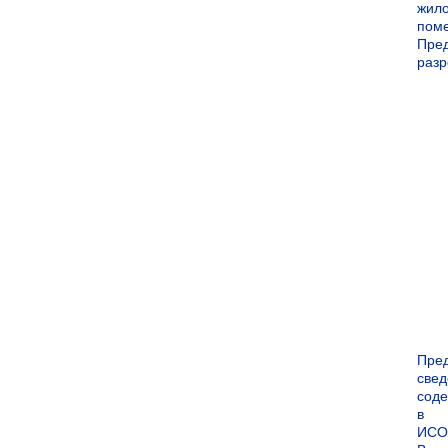
жил
пом
Пре
раз
Пре
све
сод
в
ИСО