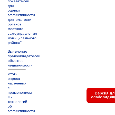
показателей
для
оценки
эффективности
деятельности
органов
местного
самоуправления
муниципального
района"
Выявление
правообладателей
объектов
недвижимости
Итоги
опроса
населения
с
применением
Версия дл
слабовидящ
IT-
технологий
об
эффективности