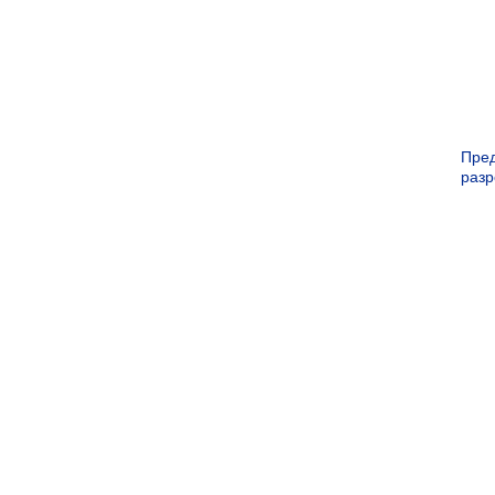
Пре
раз