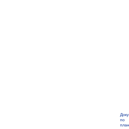
Док
по
пла