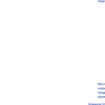
терр
Мес
нор
град
прое
Админист