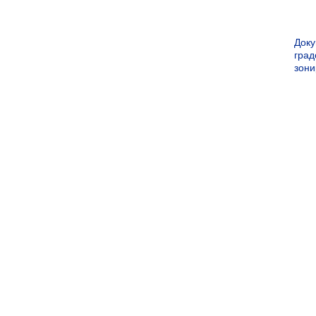
Док
град
зон