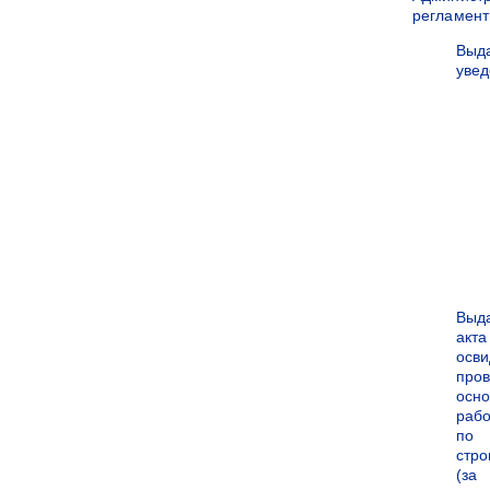
регламен
Выд
уве
Выд
акта
осви
про
осн
рабо
по
стро
(за