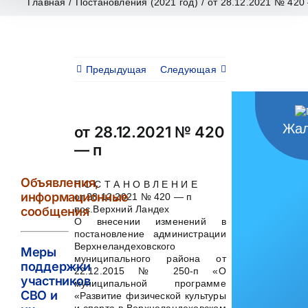
Главная
/
Постановления (2021 год)
/
от 28.12.2021 № 420
Предыдущая
Следующая
Жал
от 28.12.2021 № 420
— п
Объявления,
П О С Т А Н О В Л Е Н И Е
информационные
от 28.12.2021 № 420 — п
пос.Верхний Ландех
сообщения
О внесении изменений в
постановление администрации
Верхнеландеховского
Меры
муниципального района от
поддержки
22.12.2015 № 250-п «О
участников
муниципальной программе
СВО и
«Развитие физической культуры