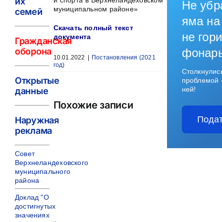
их
и спорта в Верхнеландеховском
Не убр
муниципальном районе»
семей
яма на
Скачать полный текст
не гори
документа
Гражданская
оборона
фонар
10.01.2022
|
Постановления (2021
год)
Столкнулис
Открытые
проблемой 
ней!
данные
Похожие записи
Подат
Наружная
реклама
Совет
Верхнеландеховского
муниципального
района
Доклад "О
достигнутых
значениях