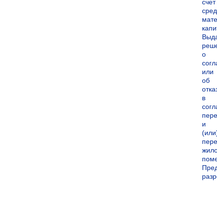
счет
сред
мате
капи
Выд
реш
о
согл
или
об
отка
в
согл
пер
и
(или
пере
жил
пом
Пре
раз