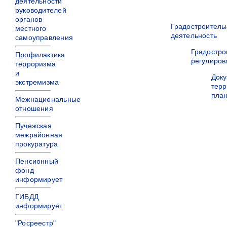
деятельности
руководителей
органов
Градостроитель
местного
деятельность
самоуправления
Градостро
Профилактика
регулиров
терроризма
и
Док
экстремизма
терр
пла
Межнациональные
отношения
Пучежская
межрайонная
прокуратура
Пенсионный
фонд
информирует
ГИБДД
информирует
"Росреестр"