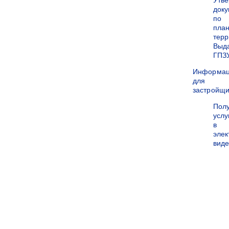
Утв
док
по
пла
терр
Выд
ГПЗ
Информа
для
застройщи
Пол
услу
в
эле
вид