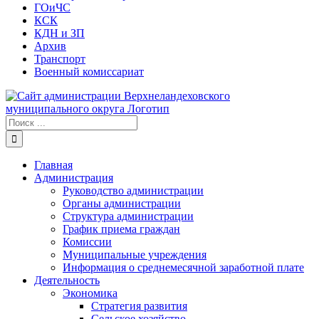
ГОиЧС
КСК
КДН и ЗП
Архив
Транспорт
Военный комиссариат
Результат
поиска:
Главная
Администрация
Руководство администрации
Органы администрации
Структура администрации
График приема граждан
Комиссии
Муниципальные учреждения
Информация о среднемесячной заработной плате
Деятельность
Экономика
Стратегия развития
Сельское хозяйство