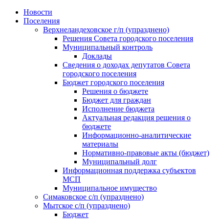
Skip
Новости
to
Поселения
content
Верхнеландеховское г/п (упразднено)
Решения Совета городского поселения
Муниципальный контроль
Доклады
Сведения о доходах депутатов Совета
городского поселения
Бюджет городского поселения
Решения о бюджете
Бюджет для граждан
Исполнение бюджета
Актуальная редакция решения о
бюджете
Информационно-аналитические
материалы
Нормативно-правовые акты (бюджет)
Муниципальный долг
Информационная поддержка субъектов
МСП
Муниципальное имущество
Симаковское с/п (упразднено)
Мытское с/п (упразднено)
Бюджет