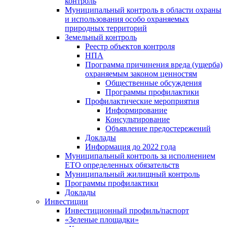
контроль
Муниципальный контроль в области охраны
и использования особо охраняемых
природных территорий
Земельный контроль
Реестр объектов контроля
НПА
Программа причинения вреда (ущерба)
охраняемым законом ценностям
Общественные обсуждения
Программы профилактики
Профилактические мероприятия
Информирование
Консультирование
Объявление предостережений
Доклады
Информация до 2022 года
Муниципальный контроль за исполнением
ЕТО определенных обязательств
Муниципальный жилищный контроль
Программы профилактики
Доклады
Инвестиции
Инвестиционный профиль/паспорт
«Зеленые площадки»