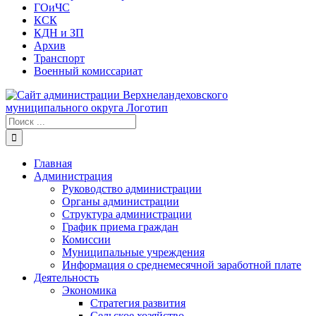
ГОиЧС
КСК
КДН и ЗП
Архив
Транспорт
Военный комиссариат
Результат
поиска:
Главная
Администрация
Руководство администрации
Органы администрации
Структура администрации
График приема граждан
Комиссии
Муниципальные учреждения
Информация о среднемесячной заработной плате
Деятельность
Экономика
Стратегия развития
Сельское хозяйство