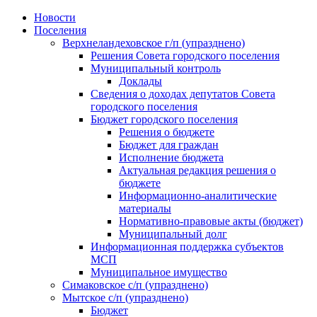
Skip
Новости
to
Поселения
content
Верхнеландеховское г/п (упразднено)
Решения Совета городского поселения
Муниципальный контроль
Доклады
Сведения о доходах депутатов Совета
городского поселения
Бюджет городского поселения
Решения о бюджете
Бюджет для граждан
Исполнение бюджета
Актуальная редакция решения о
бюджете
Информационно-аналитические
материалы
Нормативно-правовые акты (бюджет)
Муниципальный долг
Информационная поддержка субъектов
МСП
Муниципальное имущество
Симаковское с/п (упразднено)
Мытское с/п (упразднено)
Бюджет