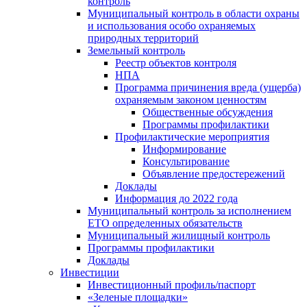
контроль
Муниципальный контроль в области охраны
и использования особо охраняемых
природных территорий
Земельный контроль
Реестр объектов контроля
НПА
Программа причинения вреда (ущерба)
охраняемым законом ценностям
Общественные обсуждения
Программы профилактики
Профилактические мероприятия
Информирование
Консультирование
Объявление предостережений
Доклады
Информация до 2022 года
Муниципальный контроль за исполнением
ЕТО определенных обязательств
Муниципальный жилищный контроль
Программы профилактики
Доклады
Инвестиции
Инвестиционный профиль/паспорт
«Зеленые площадки»