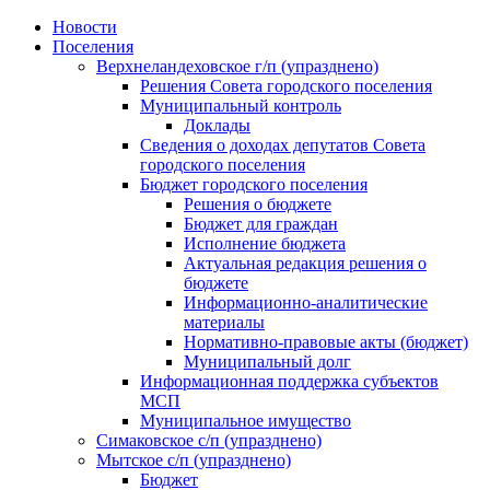
Skip
Новости
to
Поселения
content
Верхнеландеховское г/п (упразднено)
Решения Совета городского поселения
Муниципальный контроль
Доклады
Сведения о доходах депутатов Совета
городского поселения
Бюджет городского поселения
Решения о бюджете
Бюджет для граждан
Исполнение бюджета
Актуальная редакция решения о
бюджете
Информационно-аналитические
материалы
Нормативно-правовые акты (бюджет)
Муниципальный долг
Информационная поддержка субъектов
МСП
Муниципальное имущество
Симаковское с/п (упразднено)
Мытское с/п (упразднено)
Бюджет