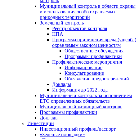
контроль
Муниципальный контроль в области охраны
и использования особо охраняемых
природных территорий
Земельный контроль
Реестр объектов контроля
НПА
Программа причинения вреда (ущерба)
охраняемым законом ценностям
Общественные обсуждения
Программы профилактики
Профилактические мероприятия
Информирование
Консультирование
Объявление предостережений
Доклады
Информация до 2022 года
Муниципальный контроль за исполнением
ЕТО определенных обязательств
Муниципальный жилищный контроль
Программы профилактики
Доклады
Инвестиции
Инвестиционный профиль/паспорт
«Зеленые площадки»