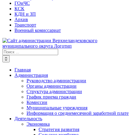
ГОиЧС
КСК
КДН и ЗП
Архив
Транспорт
Военный комиссариат
Результат
поиска:
Главная
Администрация
Руководство администрации
Органы администрации
Структура администрации
График приема граждан
Комиссии
Муниципальные учреждения
Информация о среднемесячной заработной плате
Деятельность
Экономика
Стратегия развития
Сельское хозяйство