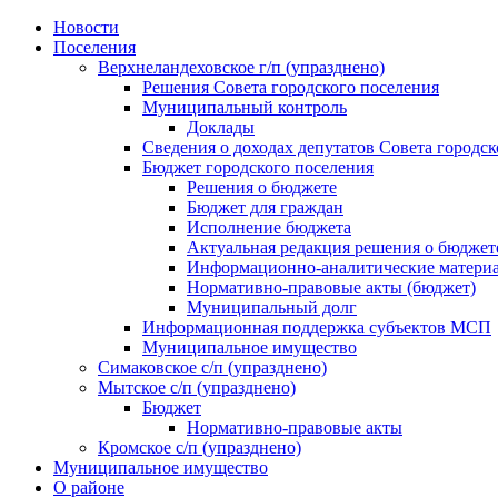
Skip
Новости
to
Поселения
content
Верхнеландеховское г/п (упразднено)
Решения Совета городского поселения
Муниципальный контроль
Доклады
Сведения о доходах депутатов Совета городск
Бюджет городского поселения
Решения о бюджете
Бюджет для граждан
Исполнение бюджета
Актуальная редакция решения о бюджет
Информационно-аналитические матери
Нормативно-правовые акты (бюджет)
Муниципальный долг
Информационная поддержка субъектов МСП
Муниципальное имущество
Симаковское с/п (упразднено)
Мытское с/п (упразднено)
Бюджет
Нормативно-правовые акты
Кромское с/п (упразднено)
Муниципальное имущество
О районе