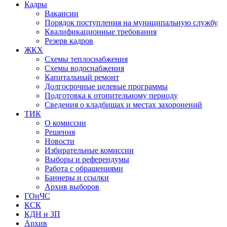
Кадры
Вакансии
Порядок поступления на муниципальную службу
Квалификационные требования
Резерв кадров
ЖКХ
Схемы теплоснабжения
Схемы водоснабжения
Капитальный ремонт
Долгосрочные целевые программы
Подготовка к отопительному периоду
Сведения о кладбищах и местах захоронений
ТИК
О комиссии
Решения
Новости
Избирательные комиссии
Выборы и референдумы
Работа с обращениями
Баннеры и ссылки
Архив выборов
ГОиЧС
КСК
КДН и ЗП
Архив