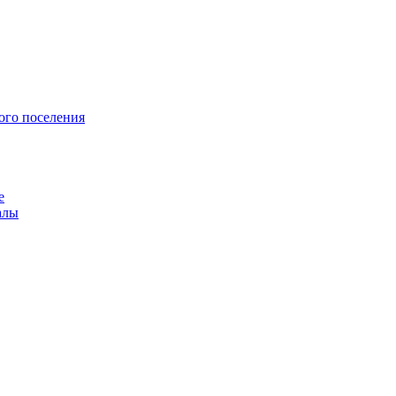
ого поселения
е
алы