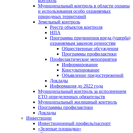
контроль
Муниципальный контроль в области охраны
и использования особо охраняемых
природных территорий
Земельный контроль
Реестр объектов контроля
НПА
Программа причинения вреда (ущерба)
охраняемым законом ценностям
Общественные обсуждения
Программы профилактики
Профилактические мероприятия
Информирование
Консультирование
Объявление предостережений
Доклады
Информация до 2022 года
Муниципальный контроль за исполнением
ЕТО определенных обязательств
Муниципальный жилищный контроль
Программы профилактики
Доклады
Инвестиции
Инвестиционный профиль/паспорт
«Зеленые площадки»