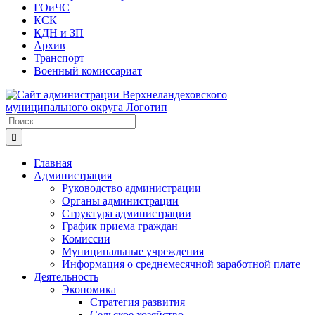
ГОиЧС
КСК
КДН и ЗП
Архив
Транспорт
Военный комиссариат
Результат
поиска:
Главная
Администрация
Руководство администрации
Органы администрации
Структура администрации
График приема граждан
Комиссии
Муниципальные учреждения
Информация о среднемесячной заработной плате
Деятельность
Экономика
Стратегия развития
Сельское хозяйство