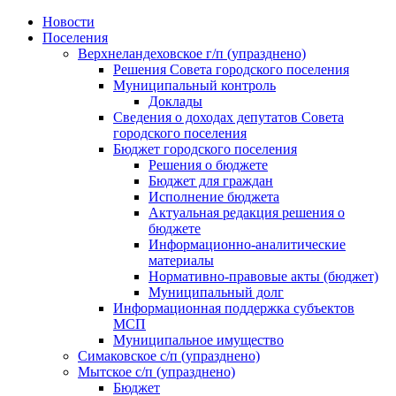
Skip
Новости
to
Поселения
content
Верхнеландеховское г/п (упразднено)
Решения Совета городского поселения
Муниципальный контроль
Доклады
Сведения о доходах депутатов Совета
городского поселения
Бюджет городского поселения
Решения о бюджете
Бюджет для граждан
Исполнение бюджета
Актуальная редакция решения о
бюджете
Информационно-аналитические
материалы
Нормативно-правовые акты (бюджет)
Муниципальный долг
Информационная поддержка субъектов
МСП
Муниципальное имущество
Симаковское с/п (упразднено)
Мытское с/п (упразднено)
Бюджет