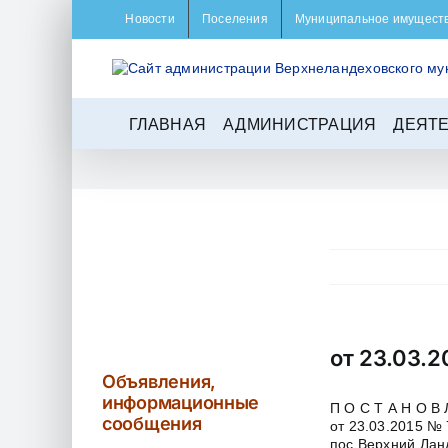
Skip
Новости
Поселения
Муниципальное имущест
to
content
ГЛАВНАЯ
АДМИНИСТРАЦИЯ
ДЕЯТ
от 23.03.2
Объявления,
информационные
П О С Т А Н О В 
сообщения
от 23.03.2015 № 
пос.Верхний Лан