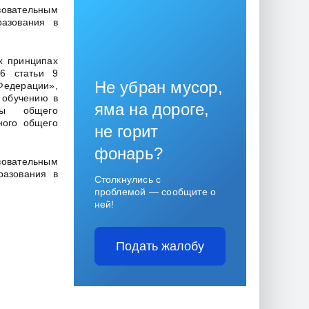
зовательным
разования в
х принципах
 6 статьи 9
Не убран мусор,
Федерации»,
 обучению в
яма на дороге,
ммы общего
ного общего
не горит
фонарь?
овательным
разования в
Столкнулись с
проблемой — сообщите о
ней!
Подать жалобу