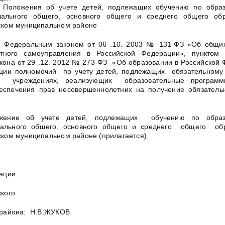
 Положения об учете детей, подлежащих обучению по обра
ального общего, основного общего и среднего общего об
ском муниципальном районе
 с Федеральным законом от 06 .10. 2003 № 131-ФЗ «Об общи
тного самоуправления в Российской Федерации», пунктом
кона от 29 .12. 2012 № 273-ФЗ «Об образовании в Российской 
ации полномочий по учету детей, подлежащих обязательному
ых учреждениях, реализующих образовательные програ
беспечения прав несовершеннолетних на получение обязатель
ожение об учете детей, подлежащих обучению по образ
ального общего, основного общего и среднего общего об
ком муниципальном районе (прилагается).
ации
кого
 района: Н.В.ЖУКОВ