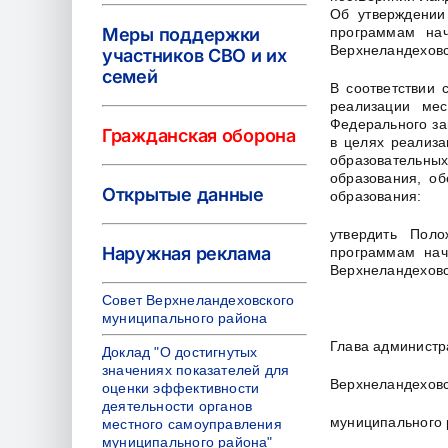
Об утверждении
Меры поддержки
программам нач
Верхнеландехов
участников СВО и их
семей
В соответствии
реализации мес
Федерального за
Гражданская оборона
в целях реализ
образовательн
образования, о
Открытые данные
образования:
утвердить Пол
Наружная реклама
программам нач
Верхнеландеховс
Совет Верхнеландеховского
муниципального района
Глава администр
Доклад "О достигнутых
значениях показателей для
Верхнеландеховс
оценки эффективности
деятельности органов
муниципального
местного самоуправления
муниципального района"