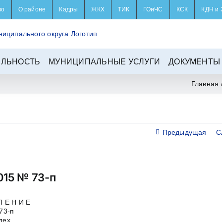
во
О районе
Кадры
ЖКХ
ТИК
ГОиЧС
КСК
КДН и 
ЕЛЬНОСТЬ
МУНИЦИПАЛЬНЫЕ УСЛУГИ
ДОКУМЕНТЫ
Главная
Предыдущая
С
015 № 73-п
Л Е Н И Е
73-п
дех