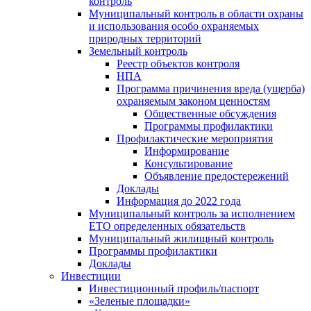
контроль
Муниципальный контроль в области охраны
и использования особо охраняемых
природных территорий
Земельный контроль
Реестр объектов контроля
НПА
Программа причинения вреда (ущерба)
охраняемым законом ценностям
Общественные обсуждения
Программы профилактики
Профилактические мероприятия
Информирование
Консультирование
Объявление предостережений
Доклады
Информация до 2022 года
Муниципальный контроль за исполнением
ЕТО определенных обязательств
Муниципальный жилищный контроль
Программы профилактики
Доклады
Инвестиции
Инвестиционный профиль/паспорт
«Зеленые площадки»