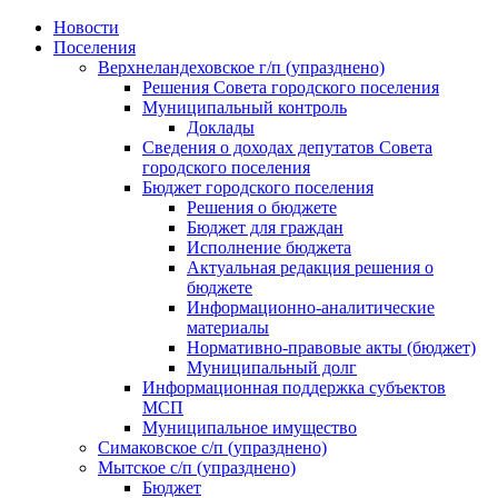
Skip
Новости
to
Поселения
content
Верхнеландеховское г/п (упразднено)
Решения Совета городского поселения
Муниципальный контроль
Доклады
Сведения о доходах депутатов Совета
городского поселения
Бюджет городского поселения
Решения о бюджете
Бюджет для граждан
Исполнение бюджета
Актуальная редакция решения о
бюджете
Информационно-аналитические
материалы
Нормативно-правовые акты (бюджет)
Муниципальный долг
Информационная поддержка субъектов
МСП
Муниципальное имущество
Симаковское с/п (упразднено)
Мытское с/п (упразднено)
Бюджет