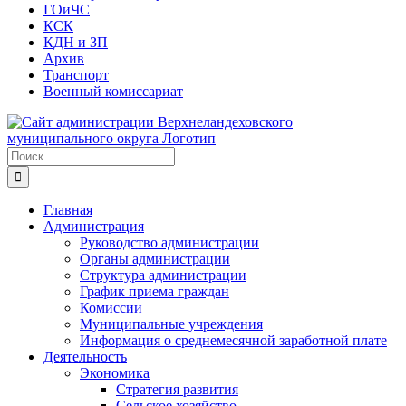
ГОиЧС
КСК
КДН и ЗП
Архив
Транспорт
Военный комиссариат
Результат
поиска:
Главная
Администрация
Руководство администрации
Органы администрации
Структура администрации
График приема граждан
Комиссии
Муниципальные учреждения
Информация о среднемесячной заработной плате
Деятельность
Экономика
Стратегия развития
Сельское хозяйство