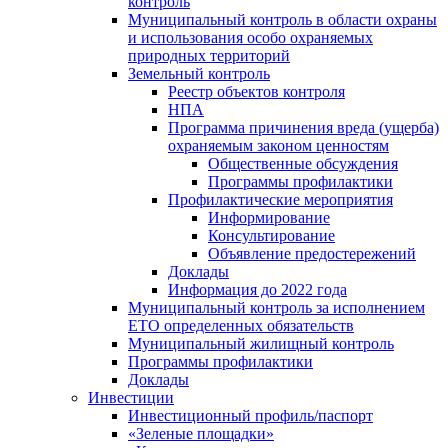
контроль
Муниципальный контроль в области охраны
и использования особо охраняемых
природных территорий
Земельный контроль
Реестр объектов контроля
НПА
Программа причинения вреда (ущерба)
охраняемым законом ценностям
Общественные обсуждения
Программы профилактики
Профилактические мероприятия
Информирование
Консультирование
Объявление предостережений
Доклады
Информация до 2022 года
Муниципальный контроль за исполнением
ЕТО определенных обязательств
Муниципальный жилищный контроль
Программы профилактики
Доклады
Инвестиции
Инвестиционный профиль/паспорт
«Зеленые площадки»