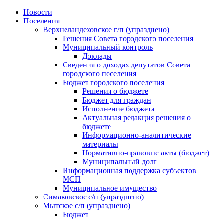
Skip
Новости
to
Поселения
content
Верхнеландеховское г/п (упразднено)
Решения Совета городского поселения
Муниципальный контроль
Доклады
Сведения о доходах депутатов Совета
городского поселения
Бюджет городского поселения
Решения о бюджете
Бюджет для граждан
Исполнение бюджета
Актуальная редакция решения о
бюджете
Информационно-аналитические
материалы
Нормативно-правовые акты (бюджет)
Муниципальный долг
Информационная поддержка субъектов
МСП
Муниципальное имущество
Симаковское с/п (упразднено)
Мытское с/п (упразднено)
Бюджет