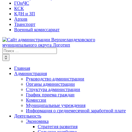
ГОиЧС
КСК
КДН и ЗП
Архив
Транспорт
Военный комиссариат
Результат
поиска:
Главная
Администрация
Руководство администрации
Органы администрации
Структура администрации
График приема граждан
Комиссии
Муниципальные учреждения
Информация о среднемесячной заработной плате
Деятельность
Экономика
Стратегия развития
Сельское хозяйство