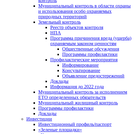
контроль
Муниципальный контроль в области охраны
и использования особо охраняемых
природных территорий
Земельный контроль
Реестр объектов контроля
НПА
Программа причинения вреда (ущерба)
охраняемым законом ценностям
Общественные обсуждения
Программы профилактики
Профилактические мероприятия
Информирование
Консультирование
Объявление предостережений
Доклады
Информация до 2022 года
Муниципальный контроль за исполнением
ЕТО определенных обязательств
Муниципальный жилищный контроль
Программы профилактики
Доклады
Инвестиции
Инвестиционный профиль/паспорт
«Зеленые площадки»