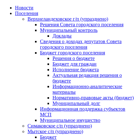
Skip
Новости
to
Поселения
content
Верхнеландеховское г/п (упразднено)
Решения Совета городского поселения
Муниципальный контроль
Доклады
Сведения о доходах депутатов Совета
городского поселения
Бюджет городского поселения
Решения о бюджете
Бюджет для граждан
Исполнение бюджета
Актуальная редакция решения о
бюджете
Информационно-аналитические
материалы
Нормативно-правовые акты (бюджет)
Муниципальный долг
Информационная поддержка субъектов
МСП
Муниципальное имущество
Симаковское с/п (упразднено)
Мытское с/п (упразднено)
Бюджет