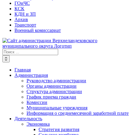
ГОиЧС
КСК
КДН и ЗП
Архив
Транспорт
Военный комиссариат
Результат
поиска:
Главная
Администрация
Руководство администрации
Органы администрации
Структура администрации
График приема граждан
Комиссии
Муниципальные учреждения
Информация о среднемесячной заработной плате
Деятельность
Экономика
Стратегия развития
Сельское хозяйство