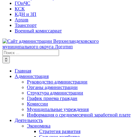
ГОиЧС
КСК
КДН и ЗП
Архив
Транспорт
Военный комиссариат
Результат
поиска:
Главная
Администрация
Руководство администрации
Органы администрации
Структура администрации
График приема граждан
Комиссии
Муниципальные учреждения
Информация о среднемесячной заработной плате
Деятельность
Экономика
Стратегия развития
Сельское хозяйство