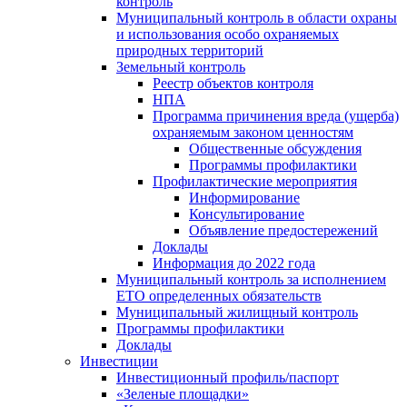
контроль
Муниципальный контроль в области охраны
и использования особо охраняемых
природных территорий
Земельный контроль
Реестр объектов контроля
НПА
Программа причинения вреда (ущерба)
охраняемым законом ценностям
Общественные обсуждения
Программы профилактики
Профилактические мероприятия
Информирование
Консультирование
Объявление предостережений
Доклады
Информация до 2022 года
Муниципальный контроль за исполнением
ЕТО определенных обязательств
Муниципальный жилищный контроль
Программы профилактики
Доклады
Инвестиции
Инвестиционный профиль/паспорт
«Зеленые площадки»