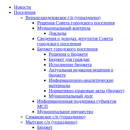
Skip
Новости
to
Поселения
content
Верхнеландеховское г/п (упразднено)
Решения Совета городского поселения
Муниципальный контроль
Доклады
Сведения о доходах депутатов Совета
городского поселения
Бюджет городского поселения
Решения о бюджете
Бюджет для граждан
Исполнение бюджета
Актуальная редакция решения о
бюджете
Информационно-аналитические
материалы
Нормативно-правовые акты (бюджет)
Муниципальный долг
Информационная поддержка субъектов
МСП
Муниципальное имущество
Симаковское с/п (упразднено)
Мытское с/п (упразднено)
Бюджет