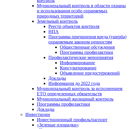
контроль
Муниципальный контроль в области охраны
и использования особо охраняемых
природных территорий
Земельный контроль
Реестр объектов контроля
НПА
Программа причинения вреда (ущерба)
охраняемым законом ценностям
Общественные обсуждения
Программы профилактики
Профилактические мероприятия
Информирование
Консультирование
Объявление предостережений
Доклады
Информация до 2022 года
Муниципальный контроль за исполнением
ЕТО определенных обязательств
Муниципальный жилищный контроль
Программы профилактики
Доклады
Инвестиции
Инвестиционный профиль/паспорт
«Зеленые площадки»