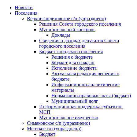
Skip
Новости
to
Поселения
content
Верхнеландеховское г/п (упразднено)
Решения Совета городского поселения
Муниципальный контроль
Доклады
Сведения о доходах депутатов Совета
городского поселения
Бюджет городского поселения
Решения о бюджете
Бюджет для граждан
Исполнение бюджета
Актуальная редакция решения о
бюджете
Информационно-аналитические
материалы
Нормативно-правовые акты (бюджет)
Муниципальный долг
Информационная поддержка субъектов
МСП
Муниципальное имущество
Симаковское с/п (упразднено)
Мытское с/п (упразднено)
Бюджет