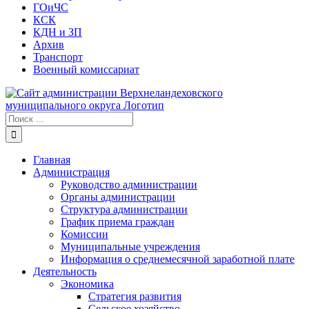
ГОиЧС
КСК
КДН и ЗП
Архив
Транспорт
Военный комиссариат
Результат
поиска:
Главная
Администрация
Руководство администрации
Органы администрации
Структура администрации
График приема граждан
Комиссии
Муниципальные учреждения
Информация о среднемесячной заработной плате
Деятельность
Экономика
Стратегия развития
Сельское хозяйство