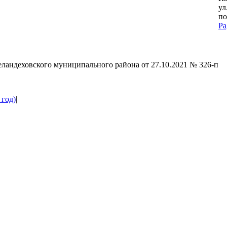
ул
по
Pa
G
to
To
ландеховского муниципального района от 27.10.2021 № 326-п
 год)
|