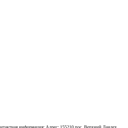
нтактная информация: Адрес: 155210 пос. Верхний Ландех,