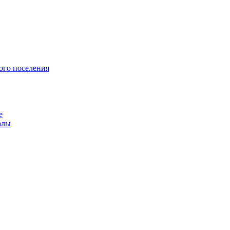
ого поселения
е
алы