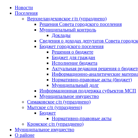
Skip
Новости
to
Поселения
content
Верхнеландеховское г/п (упразднено)
Решения Совета городского поселения
Муниципальный контроль
Доклады
Сведения о доходах депутатов Совета городск
Бюджет городского поселения
Решения о бюджете
Бюджет для граждан
Исполнение бюджета
Актуальная редакция решения о бюджет
Информационно-аналитические матери
Нормативно-правовые акты (бюджет)
Муниципальный долг
Информационная поддержка субъектов МСП
Муниципальное имущество
Симаковское с/п (упразднено)
Мытское с/п (упразднено)
Бюджет
Нормативно-правовые акты
Кромское с/п (упразднено)
Муниципальное имущество
О районе