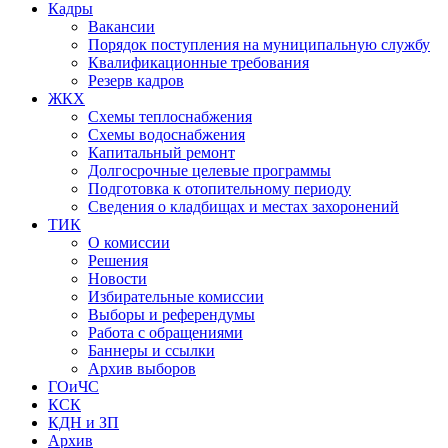
Кадры
Вакансии
Порядок поступления на муниципальную службу
Квалификационные требования
Резерв кадров
ЖКХ
Схемы теплоснабжения
Схемы водоснабжения
Капитальный ремонт
Долгосрочные целевые программы
Подготовка к отопительному периоду
Сведения о кладбищах и местах захоронений
ТИК
О комиссии
Решения
Новости
Избирательные комиссии
Выборы и референдумы
Работа с обращениями
Баннеры и ссылки
Архив выборов
ГОиЧС
КСК
КДН и ЗП
Архив