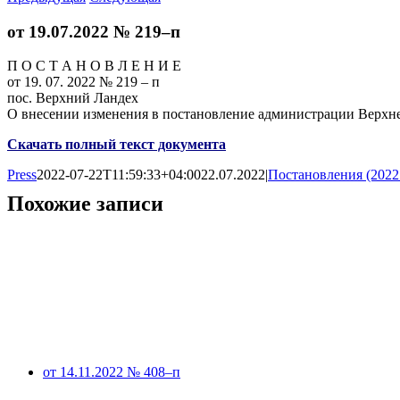
от 19.07.2022 № 219–п
П О С Т А Н О В Л Е Н И Е
от 19. 07. 2022 № 219 – п
пос. Верхний Ландех
О внесении изменения в постановление администрации Верхне
Скачать полный текст документа
Press
2022-07-22T11:59:33+04:00
22.07.2022
|
Постановления (2022
Похожие записи
от 14.11.2022 № 408–п