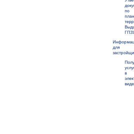
Утв
док
по
пла
терр
Выд
ГПЗ
Информа
для
застройщи
Пол
услу
в
эле
вид