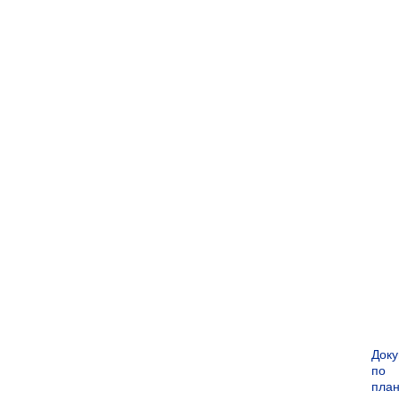
Док
по
пла