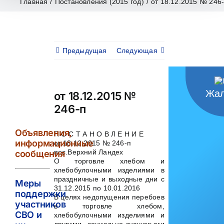
Главная
/
Постановления (2015 год)
/
от 18.12.2015 № 246
Предыдущая
Следующая
Жал
от 18.12.2015 №
246-п
Объявления,
П О С Т А Н О В Л Е Н И Е
информационные
от 18.12.2015 № 246-п
пос.Верхний Ландех
сообщения
О торговле хлебом и
хлебобулочными изделиями в
праздничные и выходные дни с
Меры
31.12.2015 по 10.01.2016
поддержки
В целях недопущения перебоев
участников
в торговле хлебом,
СВО и
хлебобулочными изделиями и