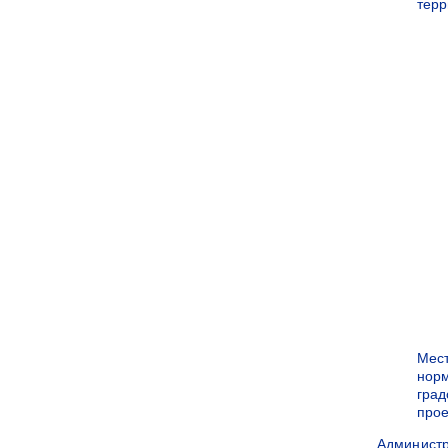
терр
Мес
нор
град
прое
Админист