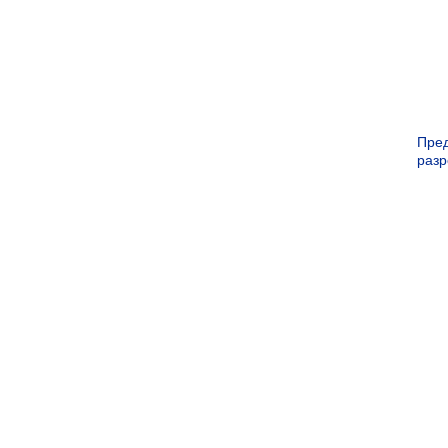
Пре
раз