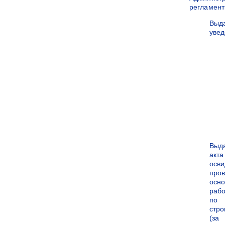
регламен
Выд
уве
Выд
акта
осви
про
осн
рабо
по
стро
(за