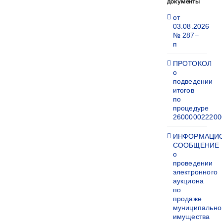
документы
от
03.08.2026
№ 287–
п
ПРОТОКОЛ
о
подведении
итогов
по
процедуре
260000022200
ИНФОРМАЦИ
СООБЩЕНИЕ
о
проведении
электронного
аукциона
по
продаже
муниципально
имущества