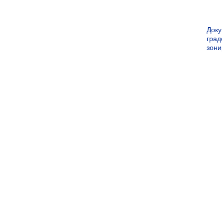
Док
град
зон