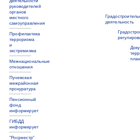
деятельности
руководителей
органов
Градостроитель
местного
деятельность
самоуправления
Градостро
Профилактика
регулиров
терроризма
и
Док
экстремизма
терр
пла
Межнациональные
отношения
Пучежская
межрайонная
прокуратура
Пенсионный
фонд
информирует
ГИБДД
информирует
"Росреестр"