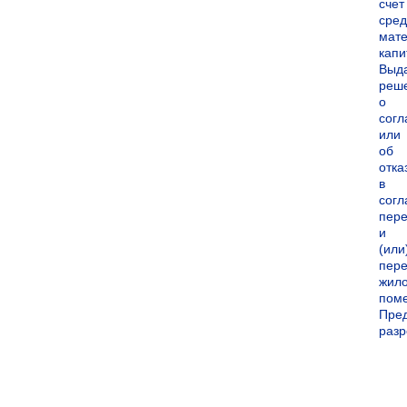
счет
сред
мате
капи
Выд
реш
о
согл
или
об
отка
в
согл
пер
и
(или
пере
жил
пом
Пре
раз