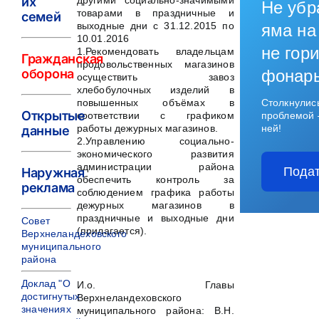
их
другими социально-значимыми
Не убр
товарами в праздничные и
семей
выходные дни с 31.12.2015 по
яма на
10.01.2016
не гори
1.Рекомендовать владельцам
Гражданская
продовольственных магазинов
оборона
фонар
осуществить завоз
хлебобулочных изделий в
повышенных объёмах в
Столкнулис
Открытые
соответствии с графиком
проблемой 
работы дежурных магазинов.
ней!
данные
2.Управлению социально-
экономического развития
администрации района
Подат
Наружная
обеспечить контроль за
реклама
соблюдением графика работы
дежурных магазинов в
праздничные и выходные дни
Совет
(прилагается).
Верхнеландеховского
муниципального
района
Доклад "О
И.о. Главы
достигнутых
Верхнеландеховского
значениях
муниципального района: В.Н.