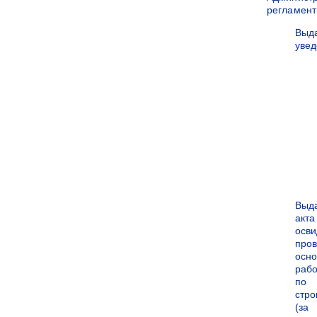
регламен
Выд
уве
Выд
акта
осви
про
осн
рабо
по
стро
(за