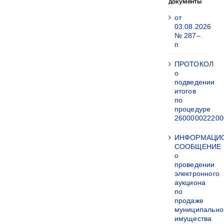
документы
от
03.08.2026
№ 287–
п
ПРОТОКОЛ
о
подведении
итогов
по
процедуре
260000022200
ИНФОРМАЦИ
СООБЩЕНИЕ
о
проведении
электронного
аукциона
по
продаже
муниципально
имущества