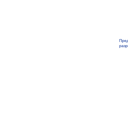
Пре
раз