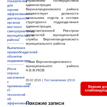
управлению госимуществом
показателей
администрации
для
Верхнеландеховского района
оценки
соответствует должности
эффективности
начальника отдела в составе
деятельности
структурного подразделения
органов
администрации,
местного
предусмотренной Реестром
самоуправления
должностей муниципальной
муниципального
службы Верхнеландеховского
района"
муниципального района.
Выявление
правообладателей
объектов
недвижимости
Глава Верхнеландеховского
муниципального района
Итоги
Н.В.ЖУКОВ
опроса
населения
05.02.2019
|
Постановления (2016
с
год)
применением
Версия дл
слабовидящ
IT-
технологий
об
Похожие записи
эффективности