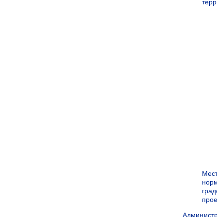
терр
Мес
нор
град
прое
Админист