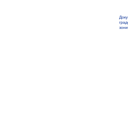
Док
град
зон