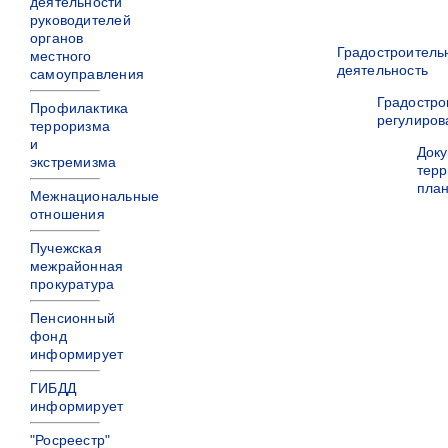
деятельности
руководителей
органов
Градостроитель
местного
деятельность
самоуправления
Градостро
Профилактика
регулиров
терроризма
и
Док
экстремизма
терр
пла
Межнациональные
отношения
Пучежская
межрайонная
прокуратура
Пенсионный
фонд
информирует
ГИБДД
информирует
"Росреестр"