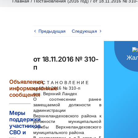
Главная
/
Постановления (2016 год)
/
от 18.11.2016 № 310
Предыдущая
Следующая
Жал
от 18.11.2016 № 310-
п
Объявления,
П О С Т А Н О В Л Е Н И Е
информационные
от 18.11.2016 № 310-п
пос. Верхний Ландех
сообщения
О соотнесении ранее
замещаемой должности в
администрации
Меры
Верхнеландеховского района к
поддержки
должности муниципальной
участников
службы Верхнеландеховского
СВО и
муниципального района