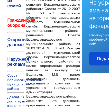
их
В соответствии с п.3 статьи 5
Не убр
решения Верхнеландеховского
семей
районного Совета от 26.12.2007
яма на
№ 53 «О пенсионном
не гори
обеспечении лиц, замещавших
Гражданская
должности муниципальной
оборона
фонар
службы Верхнеландеховского
муниципального района»,
решением Совета
Столкнулис
Открытые
Верхнеландеховского
проблемой 
муниципального района от
ней!
данные
26.03.2014 № 8 «О Реестре
должностей муниципальной
службы Верхнеландеховского
Подат
Наружная
муниципального района», в
реклама
целях определения размера
пенсии за выслугу лет
Боднарюк М.В., ранее
Совет
замещавшей должность
Верхнеландеховского
председателя комитета по
муниципального
управлению госимуществом
района
администрации
Верхнеландеховского района:
Доклад "О
Установить, что должность
достигнутых
председателя комитета по
значениях