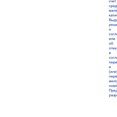
счет
сред
мате
капи
Выд
реш
о
согл
или
об
отка
в
согл
пер
и
(или
пере
жил
пом
Пре
раз