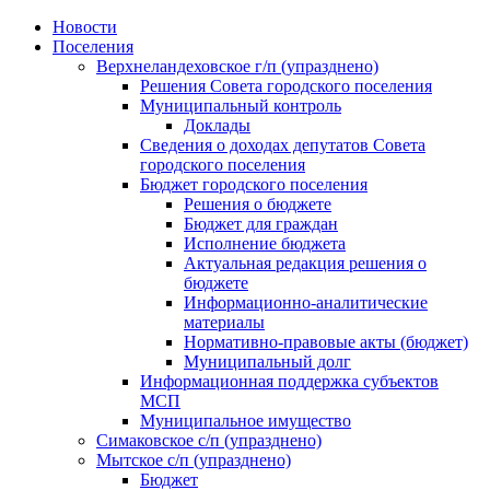
Skip
Новости
to
Поселения
content
Верхнеландеховское г/п (упразднено)
Решения Совета городского поселения
Муниципальный контроль
Доклады
Сведения о доходах депутатов Совета
городского поселения
Бюджет городского поселения
Решения о бюджете
Бюджет для граждан
Исполнение бюджета
Актуальная редакция решения о
бюджете
Информационно-аналитические
материалы
Нормативно-правовые акты (бюджет)
Муниципальный долг
Информационная поддержка субъектов
МСП
Муниципальное имущество
Симаковское с/п (упразднено)
Мытское с/п (упразднено)
Бюджет