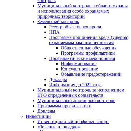
контроль
Муниципальный контроль в области охраны
и использования особо охраняемых
природных территорий
Земельный контроль
Реестр объектов контроля
НПА
Программа причинения вреда (ущерба)
охраняемым законом ценностям
Общественные обсуждения
Программы профилактики
Профилактические мероприятия
Информирование
Консультирование
Объявление предостережений
Доклады
Информация до 2022 года
Муниципальный контроль за исполнением
ЕТО определенных обязательств
Муниципальный жилищный контроль
Программы профилактики
Доклады
Инвестиции
Инвестиционный профиль/паспорт
«Зеленые площадки»