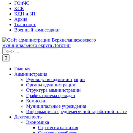
ГОиЧС
КСК
КДН и ЗП
Архив
Транспорт
Военный комиссариат
Результат
поиска:
Главная
Администрация
Руководство администрации
Органы администрации
Структура администрации
График приема граждан
Комиссии
Муниципальные учреждения
Информация о среднемесячной заработной плате
Деятельность
Экономика
Стратегия развития
Сельское хозяйство