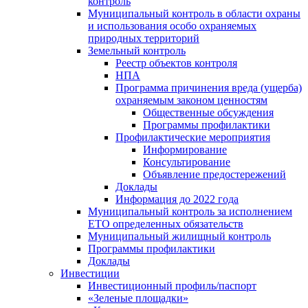
контроль
Муниципальный контроль в области охраны
и использования особо охраняемых
природных территорий
Земельный контроль
Реестр объектов контроля
НПА
Программа причинения вреда (ущерба)
охраняемым законом ценностям
Общественные обсуждения
Программы профилактики
Профилактические мероприятия
Информирование
Консультирование
Объявление предостережений
Доклады
Информация до 2022 года
Муниципальный контроль за исполнением
ЕТО определенных обязательств
Муниципальный жилищный контроль
Программы профилактики
Доклады
Инвестиции
Инвестиционный профиль/паспорт
«Зеленые площадки»