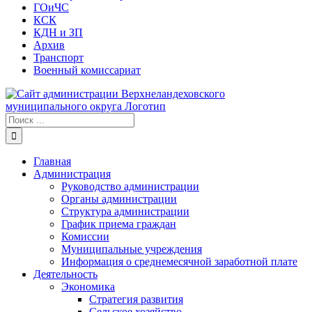
ГОиЧС
КСК
КДН и ЗП
Архив
Транспорт
Военный комиссариат
Результат
поиска:
Главная
Администрация
Руководство администрации
Органы администрации
Структура администрации
График приема граждан
Комиссии
Муниципальные учреждения
Информация о среднемесячной заработной плате
Деятельность
Экономика
Стратегия развития
Сельское хозяйство