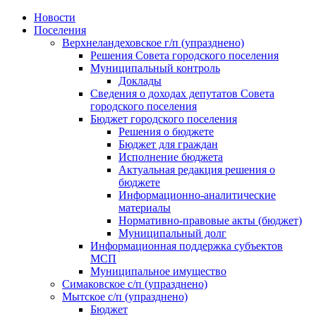
Skip
Новости
to
Поселения
content
Верхнеландеховское г/п (упразднено)
Решения Совета городского поселения
Муниципальный контроль
Доклады
Сведения о доходах депутатов Совета
городского поселения
Бюджет городского поселения
Решения о бюджете
Бюджет для граждан
Исполнение бюджета
Актуальная редакция решения о
бюджете
Информационно-аналитические
материалы
Нормативно-правовые акты (бюджет)
Муниципальный долг
Информационная поддержка субъектов
МСП
Муниципальное имущество
Симаковское с/п (упразднено)
Мытское с/п (упразднено)
Бюджет