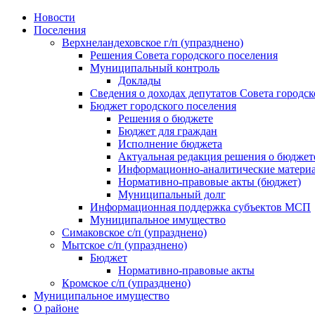
Skip
Новости
to
Поселения
content
Верхнеландеховское г/п (упразднено)
Решения Совета городского поселения
Муниципальный контроль
Доклады
Сведения о доходах депутатов Совета городск
Бюджет городского поселения
Решения о бюджете
Бюджет для граждан
Исполнение бюджета
Актуальная редакция решения о бюджет
Информационно-аналитические матери
Нормативно-правовые акты (бюджет)
Муниципальный долг
Информационная поддержка субъектов МСП
Муниципальное имущество
Симаковское с/п (упразднено)
Мытское с/п (упразднено)
Бюджет
Нормативно-правовые акты
Кромское с/п (упразднено)
Муниципальное имущество
О районе