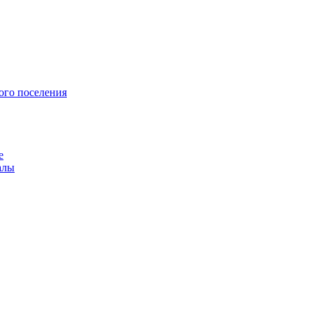
ого поселения
е
алы