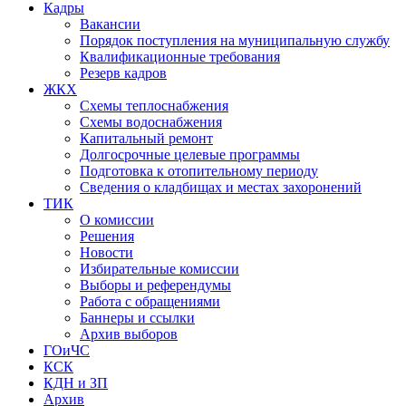
Кадры
Вакансии
Порядок поступления на муниципальную службу
Квалификационные требования
Резерв кадров
ЖКХ
Схемы теплоснабжения
Схемы водоснабжения
Капитальный ремонт
Долгосрочные целевые программы
Подготовка к отопительному периоду
Сведения о кладбищах и местах захоронений
ТИК
О комиссии
Решения
Новости
Избирательные комиссии
Выборы и референдумы
Работа с обращениями
Баннеры и ссылки
Архив выборов
ГОиЧС
КСК
КДН и ЗП
Архив