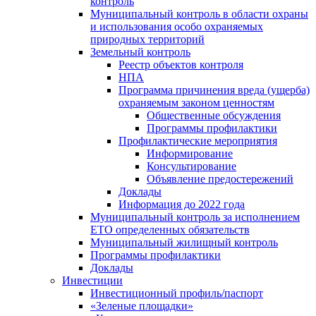
контроль
Муниципальный контроль в области охраны
и использования особо охраняемых
природных территорий
Земельный контроль
Реестр объектов контроля
НПА
Программа причинения вреда (ущерба)
охраняемым законом ценностям
Общественные обсуждения
Программы профилактики
Профилактические мероприятия
Информирование
Консультирование
Объявление предостережений
Доклады
Информация до 2022 года
Муниципальный контроль за исполнением
ЕТО определенных обязательств
Муниципальный жилищный контроль
Программы профилактики
Доклады
Инвестиции
Инвестиционный профиль/паспорт
«Зеленые площадки»