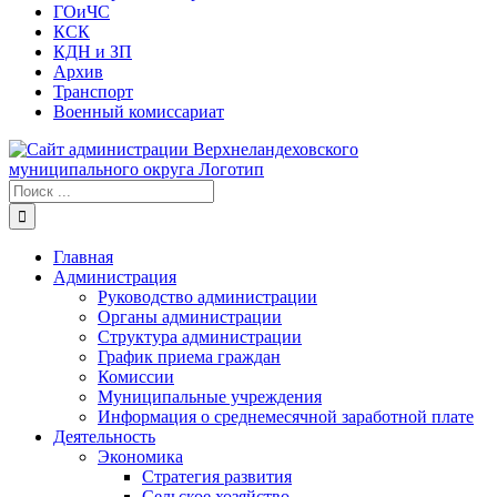
ГОиЧС
КСК
КДН и ЗП
Архив
Транспорт
Военный комиссариат
Результат
поиска:
Главная
Администрация
Руководство администрации
Органы администрации
Структура администрации
График приема граждан
Комиссии
Муниципальные учреждения
Информация о среднемесячной заработной плате
Деятельность
Экономика
Стратегия развития
Сельское хозяйство