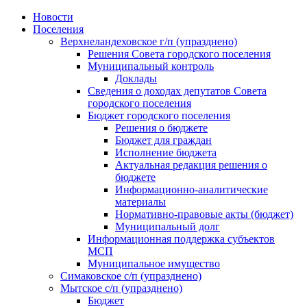
Skip
Новости
to
Поселения
content
Верхнеландеховское г/п (упразднено)
Решения Совета городского поселения
Муниципальный контроль
Доклады
Сведения о доходах депутатов Совета
городского поселения
Бюджет городского поселения
Решения о бюджете
Бюджет для граждан
Исполнение бюджета
Актуальная редакция решения о
бюджете
Информационно-аналитические
материалы
Нормативно-правовые акты (бюджет)
Муниципальный долг
Информационная поддержка субъектов
МСП
Муниципальное имущество
Симаковское с/п (упразднено)
Мытское с/п (упразднено)
Бюджет