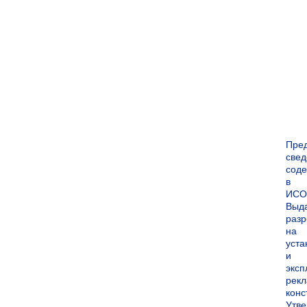
Пре
све
сод
в
ИСО
Выд
раз
на
уста
и
экс
рек
конс
Утв