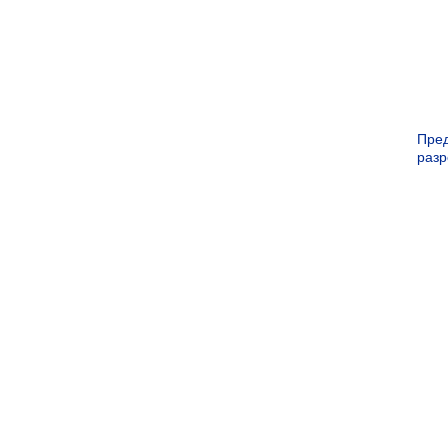
Пре
раз