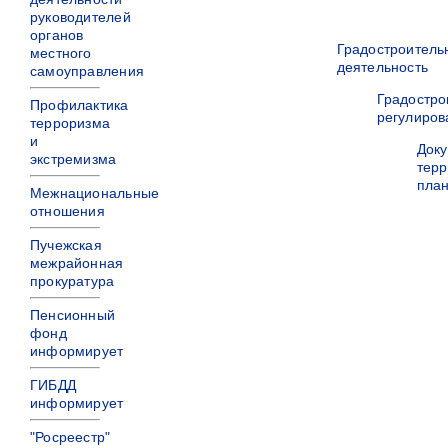
руководителей
органов
Градостроитель
местного
деятельность
самоуправления
Градостро
Профилактика
регулиров
терроризма
и
Док
экстремизма
терр
пла
Межнациональные
отношения
Пучежская
межрайонная
прокуратура
Пенсионный
фонд
информирует
ГИБДД
информирует
"Росреестр"