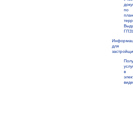
док
по
пла
терр
Выд
ГПЗ
Информа
для
застройщи
Пол
услу
в
эле
вид