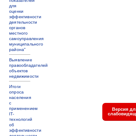
показателей
для
оценки
эффективности
деятельности
органов
местного
самоуправления
муниципального
района"
Выявление
правообладателей
объектов
недвижимости
Итоги
опроса
населения
с
применением
Версия дл
слабовидящ
IT-
технологий
об
эффективности
деятельности