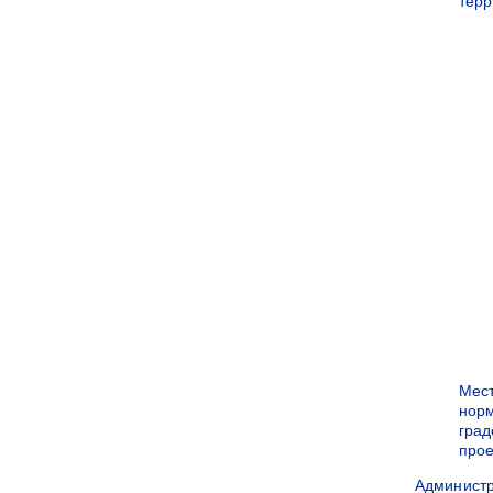
терр
Мес
нор
град
прое
Админист