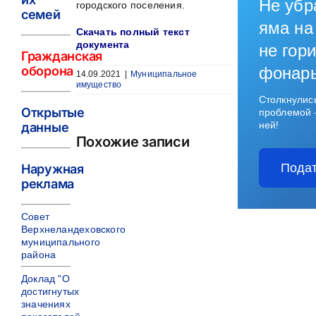
Не убр
городского поселения.
семей
яма на
Скачать полный текст
документа
не гори
Гражданская
оборона
фонар
14.09.2021
|
Муниципальное
имущество
Столкнулис
Открытые
проблемой 
ней!
данные
Похожие записи
Подат
Наружная
реклама
Совет
Верхнеландеховского
муниципального
района
Доклад "О
достигнутых
значениях