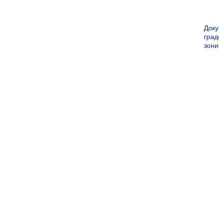
Док
град
зон