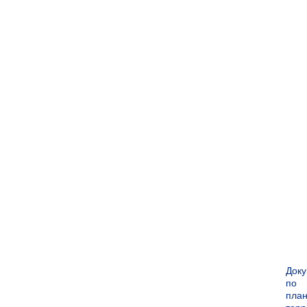
Док
по
пла