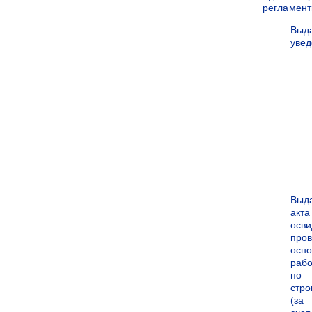
регламен
Выд
уве
Выд
акта
осви
про
осн
рабо
по
стро
(за