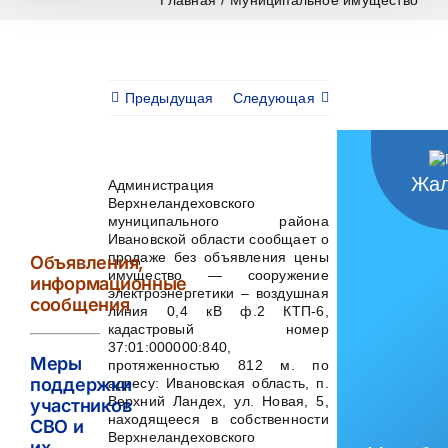
Предыдущая
Следующая
Жал
Администрация
Верхнеландеховского
муниципального района
Ивановской области сообщает о
продаже без объявления цены
Объявления,
имущество — сооружение
информационные
электроэнергетики – воздушная
сообщения
линия 0,4 кВ ф.2 КТП-6,
кадастровый номер
37:01:000000:840,
Меры
протяженностью 812 м. по
поддержки
адресу: Ивановская область, п.
Верхний Ландех, ул. Новая, 5,
участников
находящееся в собственности
СВО и
Верхнеландеховского
их