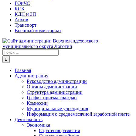
ГОиЧС
КСК
КДН и ЗП
Архив
Транспорт
Военный комиссариат
Результат
поиска:
Главная
Администрация
Руководство администрации
Органы администрации
Структура администрации
График приема граждан
Комиссии
Муниципальные учреждения
Информация о среднемесячной заработной плате
Деятельность
Экономика
Стратегия развития
Сельское хозяйство