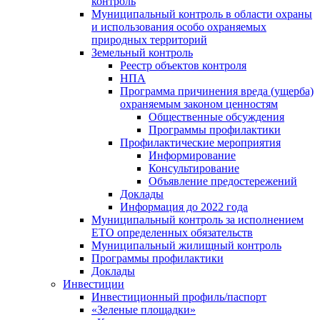
контроль
Муниципальный контроль в области охраны
и использования особо охраняемых
природных территорий
Земельный контроль
Реестр объектов контроля
НПА
Программа причинения вреда (ущерба)
охраняемым законом ценностям
Общественные обсуждения
Программы профилактики
Профилактические мероприятия
Информирование
Консультирование
Объявление предостережений
Доклады
Информация до 2022 года
Муниципальный контроль за исполнением
ЕТО определенных обязательств
Муниципальный жилищный контроль
Программы профилактики
Доклады
Инвестиции
Инвестиционный профиль/паспорт
«Зеленые площадки»