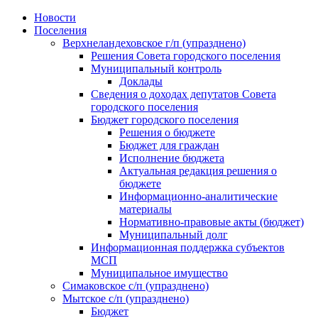
Skip
Новости
to
Поселения
content
Верхнеландеховское г/п (упразднено)
Решения Совета городского поселения
Муниципальный контроль
Доклады
Сведения о доходах депутатов Совета
городского поселения
Бюджет городского поселения
Решения о бюджете
Бюджет для граждан
Исполнение бюджета
Актуальная редакция решения о
бюджете
Информационно-аналитические
материалы
Нормативно-правовые акты (бюджет)
Муниципальный долг
Информационная поддержка субъектов
МСП
Муниципальное имущество
Симаковское с/п (упразднено)
Мытское с/п (упразднено)
Бюджет