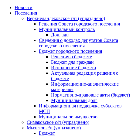
Skip
Новости
to
Поселения
content
Верхнеландеховское г/п (упразднено)
Решения Совета городского поселения
Муниципальный контроль
Доклады
Сведения о доходах депутатов Совета
городского поселения
Бюджет городского поселения
Решения о бюджете
Бюджет для граждан
Исполнение бюджета
Актуальная редакция решения о
бюджете
Информационно-аналитические
материалы
Нормативно-правовые акты (бюджет)
Муниципальный долг
Информационная поддержка субъектов
МСП
Муниципальное имущество
Симаковское с/п (упразднено)
Мытское с/п (упразднено)
Бюджет