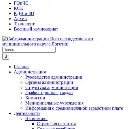
ГОиЧС
КСК
КДН и ЗП
Архив
Транспорт
Военный комиссариат
Результат
поиска:
Главная
Администрация
Руководство администрации
Органы администрации
Структура администрации
График приема граждан
Комиссии
Муниципальные учреждения
Информация о среднемесячной заработной плате
Деятельность
Экономика
Стратегия развития
Сельское хозяйство