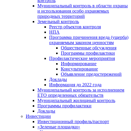
контроль
Муниципальный контроль в области охраны
и использования особо охраняемых
природных территорий
Земельный контроль
Реестр объектов контроля
НПА
Программа причинения вреда (ущерба)
охраняемым законом ценностям
Общественные обсуждения
Программы профилактики
Профилактические мероприятия
Информирование
Консультирование
Объявление предостережений
Доклады
Информация до 2022 года
Муниципальный контроль за исполнением
ЕТО определенных обязательств
Муниципальный жилищный контроль
Программы профилактики
Доклады
Инвестиции
Инвестиционный профиль/паспорт
«Зеленые площадки»