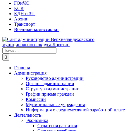
ГОиЧС
КСК
КДН и ЗП
Архив
Транспорт
Военный комиссариат
Результат
поиска:
Главная
Администрация
Руководство администрации
Органы администрации
Структура администрации
График приема граждан
Комиссии
Муниципальные учреждения
Информация о среднемесячной заработной плате
Деятельность
Экономика
Стратегия развития
Сельское хозяйство