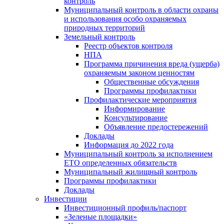
контроль
Муниципальный контроль в области охраны
и использования особо охраняемых
природных территорий
Земельный контроль
Реестр объектов контроля
НПА
Программа причинения вреда (ущерба)
охраняемым законом ценностям
Общественные обсуждения
Программы профилактики
Профилактические мероприятия
Информирование
Консультирование
Объявление предостережений
Доклады
Информация до 2022 года
Муниципальный контроль за исполнением
ЕТО определенных обязательств
Муниципальный жилищный контроль
Программы профилактики
Доклады
Инвестиции
Инвестиционный профиль/паспорт
«Зеленые площадки»