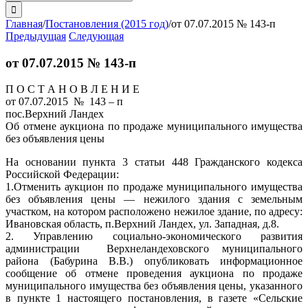
поиска:
Главная
/
Постановления (2015 год)
/
от 07.07.2015 № 143-п
Предыдущая
Следующая
от 07.07.2015 № 143-п
П О С Т А Н О В Л Е Н И Е
от 07.07.2015 № 143 – п
пос.Верхний Ландех
Об отмене аукциона по продаже муниципального имущества
без объявления цены
На основании пункта 3 статьи 448 Гражданского кодекса
Российской Федерации:
1.Отменить аукцион по продаже муниципального имущества
без объявления цены — нежилого здания с земельным
участком, на котором расположено нежилое здание, по адресу:
Ивановская область, п.Верхний Ландех, ул. Западная, д.8.
2. Управлению социально-экономического развития
администрации Верхнеландеховского муниципального
района (Бабурина В.В.) опубликовать информационное
сообщение об отмене проведения аукциона по продаже
муниципального имущества без объявления цены, указанного
в пункте 1 настоящего постановления, в газете «Сельские