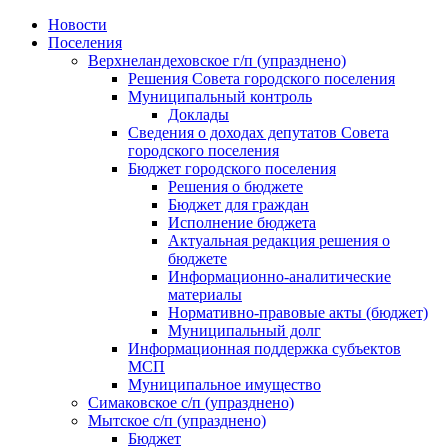
Skip
Новости
to
Поселения
content
Верхнеландеховское г/п (упразднено)
Решения Совета городского поселения
Муниципальный контроль
Доклады
Сведения о доходах депутатов Совета
городского поселения
Бюджет городского поселения
Решения о бюджете
Бюджет для граждан
Исполнение бюджета
Актуальная редакция решения о
бюджете
Информационно-аналитические
материалы
Нормативно-правовые акты (бюджет)
Муниципальный долг
Информационная поддержка субъектов
МСП
Муниципальное имущество
Симаковское с/п (упразднено)
Мытское с/п (упразднено)
Бюджет