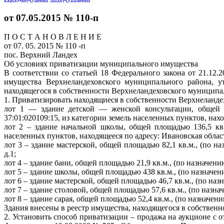
от 07.05.2015 № 110-п
П О С Т А Н О В Л Е Н И Е
от 07. 05. 2015 № 110 -п
пос. Верхний Ландех
Об условиях приватизации муниципального имущества
В соответствии со статьей 18 Федерального закона от 21.1
имущества Верхнеландеховского муниципального района, у
находящегося в собственности Верхнеландеховского муниципал
1. Приватизировать находящиеся в собственности Верхнеланд
лот 1 — здание детской — женской консультации, общей п
37:01:020109:15, из категории земель населенных пунктов, нахо
лот 2 – здание начальной школы, общей площадью 136,5 кв.
населенных пунктов, находящееся по адресу: Ивановская област
лот 3 – здание мастерской, общей площадью 82,1 кв.м., (по н
д.1;
лот 4 – здание бани, общей площадью 21,9 кв.м., (по назначен
лот 5 – здание школы, общей площадью 438 кв.м., (по назначен
лот 6 – здание мастерской, общей площадью 46,7 кв.м., (по наз
лот 7 – здание столовой, общей площадью 57,6 кв.м., (по назна
лот 8 – здание сарая, общей площадью 52,4 кв.м., (по назначен
Здания внесены в реестр имущества, находящегося в собствен
2. Установить способ приватизации – продажа на аукционе с