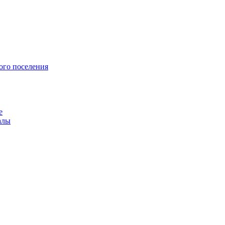
ого поселения
е
алы