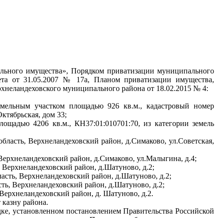
пального имущества», Порядком приватизации муниципального
ета от 31.05.2007 № 17а, Планом приватизации имущества,
хнеландеховского муниципального района от 18.02.2015 № 4:
емельным участком площадью 926 кв.м., кадастровый номер
Октябрьская, дом 33;
ощадью 4206 кв.м., КН37:01:010701:70, из категории земель
область, Верхнеландеховский район, д.Симаково, ул.Советская,
 Верхнеландеховский район, д.Симаково, ул.Малыгина, д.4;
, Верхнеландеховский район, д.Шатуново, д.2;
ласть, Верхнеландеховский район, д.Шатуново, д.2;
сть, Верхнеландеховский район, д.Шатуново, д.2;
 Верхнеландеховский район, д. Шатуново, д.2.
 казну района.
дке, установленном постановлением Правительства Российской