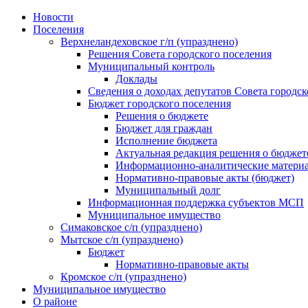
Skip
Новости
to
Поселения
content
Верхнеландеховское г/п (упразднено)
Решения Совета городского поселения
Муниципальный контроль
Доклады
Сведения о доходах депутатов Совета городск
Бюджет городского поселения
Решения о бюджете
Бюджет для граждан
Исполнение бюджета
Актуальная редакция решения о бюджет
Информационно-аналитические матери
Нормативно-правовые акты (бюджет)
Муниципальный долг
Информационная поддержка субъектов МСП
Муниципальное имущество
Симаковское с/п (упразднено)
Мытское с/п (упразднено)
Бюджет
Нормативно-правовые акты
Кромское с/п (упразднено)
Муниципальное имущество
О районе