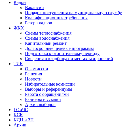
Кадры
Вакансии
Порядок поступления на муниципальную службу
Квалификационные требования
Резерв кадров
ЖКХ
Схемы теплоснабжения
Схемы водоснабжения
Капитальный ремонт
Долгосрочные целевые программы
Подготовка к отопительному периоду
Сведения о кладбищах и местах захоронений
ТИК
О комиссии
Решения
Новости
Избирательные комиссии
Выборы и референдумы
Работа с обращениями
Баннеры и ссылки
Архив выборов
ГОиЧС
КСК
КДН и ЗП
Архив