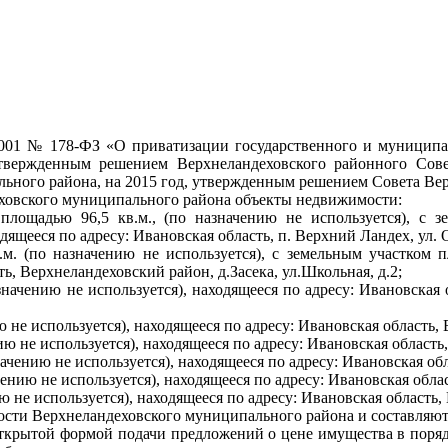
2.2001 № 178-ФЗ «О приватизации государственного и муници
твержденным решением Верхнеландеховского районного Сов
ьного района, на 2015 год, утвержденным решением Совета Вер
еховского муниципального района объекты недвижимости:
лощадью 96,5 кв.м., (по назначению не используется), с з
дящееся по адресу: Ивановская область, п. Верхний Ландех, ул. 
м. (по назначению не используется), с земельным участком пл
ь, Верхнеландеховский район, д.Засека, ул.Школьная, д.2;
азначению не используется), находящееся по адресу: Ивановская 
ию не используется), находящееся по адресу: Ивановская область,
ию не используется), находящееся по адресу: Ивановская область
начению не используется), находящееся по адресу: Ивановская об
чению не используется), находящееся по адресу: Ивановская обла
ию не используется), находящееся по адресу: Ивановская область,
ности Верхнеландеховского муниципального района и составляют
 открытой формой подачи предложений о цене имущества в поря