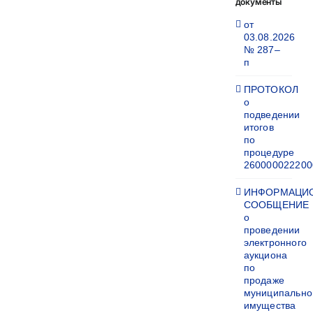
документы
от
03.08.2026
№ 287–
п
ПРОТОКОЛ
о
подведении
итогов
по
процедуре
260000022200
ИНФОРМАЦИ
СООБЩЕНИЕ
о
проведении
электронного
аукциона
по
продаже
муниципально
имущества