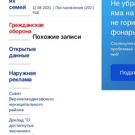
их
Не убр
семей
11.08.2021
|
Постановления (2021
яма на
год)
не гори
Гражданская
оборона
фонар
Похожие записи
Столкнулис
Открытые
проблемой 
ней!
данные
Подат
Наружная
реклама
Совет
Верхнеландеховского
муниципального
района
Доклад "О
достигнутых
значениях