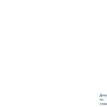
Док
по
пла