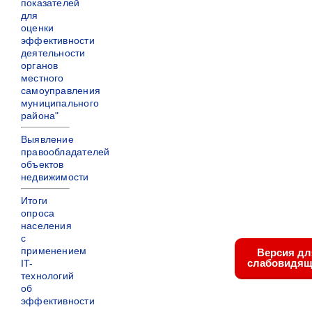
показателей
для
оценки
эффективности
деятельности
органов
местного
самоуправления
муниципального
района"
Выявление
правообладателей
объектов
недвижимости
Итоги
опроса
населения
с
применением
Версия дл
слабовидящ
IT-
технологий
об
эффективности