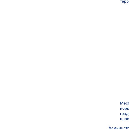
терр
Мес
нор
град
прое
Админист