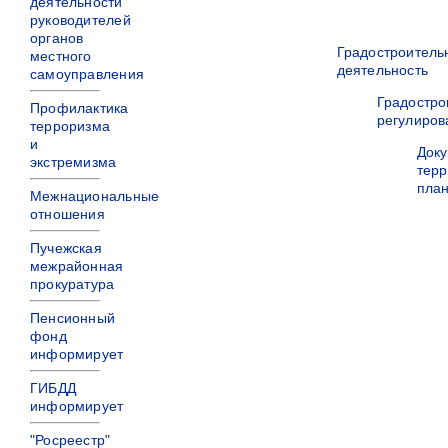
деятельности
руководителей
органов
Градостроитель
местного
деятельность
самоуправления
Градостро
Профилактика
регулиров
терроризма
и
Док
экстремизма
терр
пла
Межнациональные
отношения
Пучежская
межрайонная
прокуратура
Пенсионный
фонд
информирует
ГИБДД
информирует
"Росреестр"