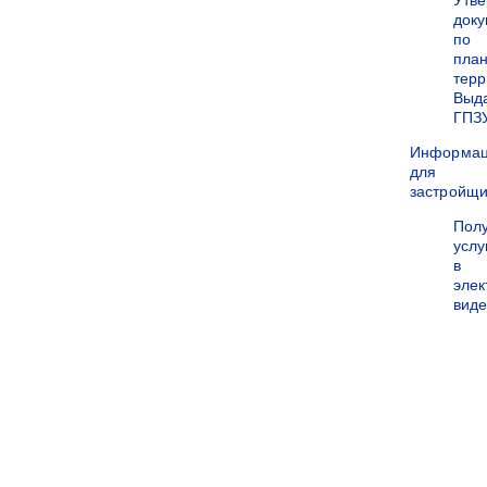
Утв
док
по
пла
терр
Выд
ГПЗ
Информа
для
застройщи
Пол
услу
в
эле
вид