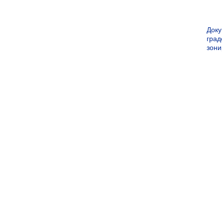
Док
град
зон