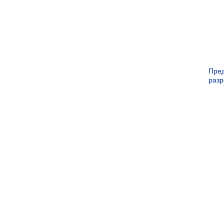
Пре
раз