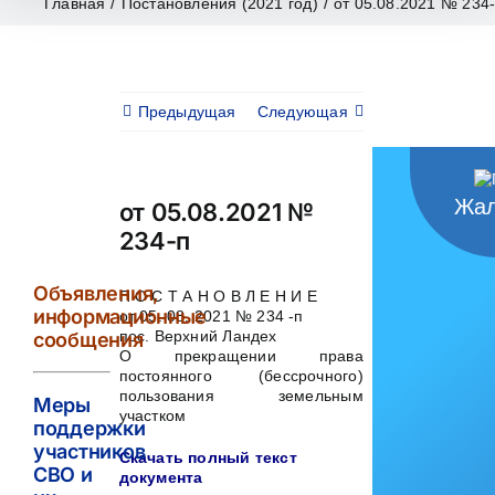
Главная
/
Постановления (2021 год)
/
от 05.08.2021 № 234
Предыдущая
Следующая
Жал
от 05.08.2021 №
234-п
Объявления,
П О С Т А Н О В Л Е Н И Е
информационные
от 05. 08. 2021 № 234 -п
пос. Верхний Ландех
сообщения
О прекращении права
постоянного (бессрочного)
пользования земельным
Меры
участком
поддержки
участников
Скачать полный текст
СВО и
документа