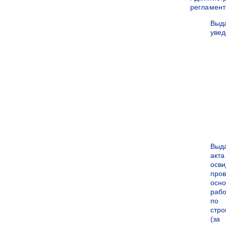
регламен
Выд
уве
Выд
акта
осви
про
осн
рабо
по
стро
(за