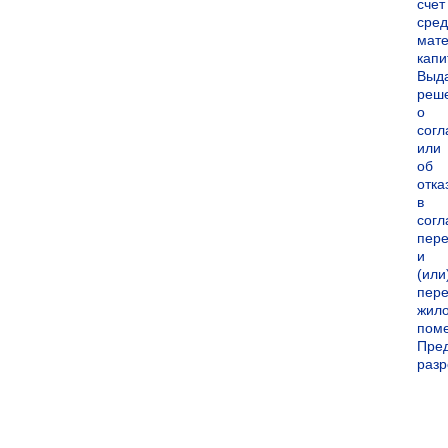
счет
сред
мате
капи
Выд
реш
о
согл
или
об
отка
в
согл
пер
и
(или
пере
жил
пом
Пре
раз