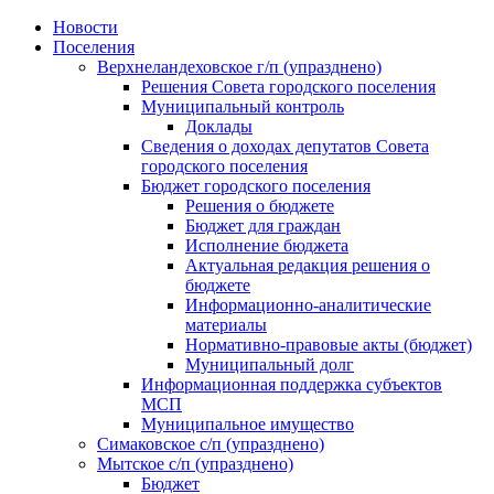
Skip
Новости
to
Поселения
content
Верхнеландеховское г/п (упразднено)
Решения Совета городского поселения
Муниципальный контроль
Доклады
Сведения о доходах депутатов Совета
городского поселения
Бюджет городского поселения
Решения о бюджете
Бюджет для граждан
Исполнение бюджета
Актуальная редакция решения о
бюджете
Информационно-аналитические
материалы
Нормативно-правовые акты (бюджет)
Муниципальный долг
Информационная поддержка субъектов
МСП
Муниципальное имущество
Симаковское с/п (упразднено)
Мытское с/п (упразднено)
Бюджет