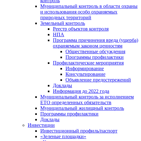
контроль
Муниципальный контроль в области охраны
и использования особо охраняемых
природных территорий
Земельный контроль
Реестр объектов контроля
НПА
Программа причинения вреда (ущерба)
охраняемым законом ценностям
Общественные обсуждения
Программы профилактики
Профилактические мероприятия
Информирование
Консультирование
Объявление предостережений
Доклады
Информация до 2022 года
Муниципальный контроль за исполнением
ЕТО определенных обязательств
Муниципальный жилищный контроль
Программы профилактики
Доклады
Инвестиции
Инвестиционный профиль/паспорт
«Зеленые площадки»