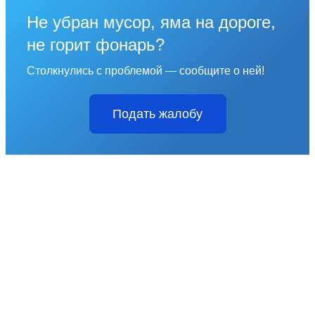
Не убран мусор, яма на дороге,
не горит фонарь?
Столкнулись с проблемой — сообщите о ней!
Подать жалобу