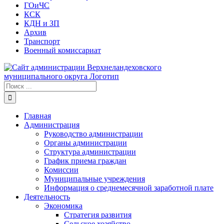
ГОиЧС
КСК
КДН и ЗП
Архив
Транспорт
Военный комиссариат
Результат
поиска:
Главная
Администрация
Руководство администрации
Органы администрации
Структура администрации
График приема граждан
Комиссии
Муниципальные учреждения
Информация о среднемесячной заработной плате
Деятельность
Экономика
Стратегия развития
Сельское хозяйство