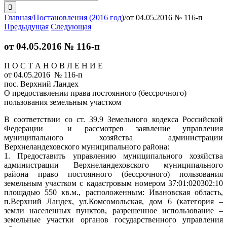
поиска:
Главная
/
Постановления (2016 год)
/
от 04.05.2016 № 116-п
Предыдущая
Следующая
от 04.05.2016 № 116-п
П О С Т А Н О В Л Е Н И Е
от 04.05.2016 № 116-п
пос. Верхний Ландех
О предоставлении права постоянного (бессрочного)
пользования земельным участком
В соответствии со ст. 39.9 Земельного кодекса Российской
Федерации и рассмотрев заявление управления
муниципального хозяйства администрации
Верхнеландеховского муниципального района:
1. Предоставить управлению муниципального хозяйства
администрации Верхнеландеховского муниципального
района право постоянного (бессрочного) пользования
земельным участком с кадастровым номером 37:01:020302:10
площадью 550 кв.м., расположенным: Ивановская область,
п.Верхний Ландех, ул.Комсомольская, дом 6 (категория –
земли населенных пунктов, разрешенное использование –
земельные участки органов государственного управления