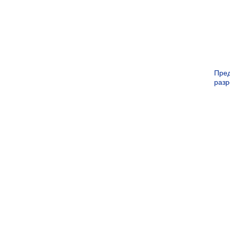
Пре
раз