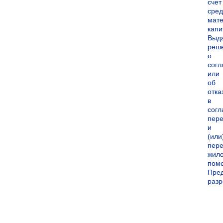
счет
сред
мате
капи
Выд
реш
о
согл
или
об
отка
в
согл
пер
и
(или
пере
жил
пом
Пре
раз