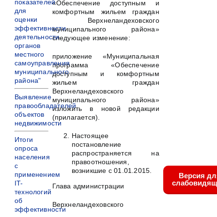
показателей
«Обеспечение доступным и
для
комфортным жильем граждан
оценки
Верхнеландеховского
эффективности
муниципального района»
деятельности
следующее изменение:
органов
местного
приложение «Муниципальная
самоуправления
программа «Обеспечение
муниципального
доступным и комфортным
района"
жильем граждан
Верхнеландеховского
Выявление
муниципального района»
правообладателей
изложить в новой редакции
объектов
(прилагается).
недвижимости
Настоящее
Итоги
постановление
опроса
распространяется на
населения
правоотношения,
с
возникшие с 01.01.2015.
применением
Версия дл
слабовидящ
IT-
Глава администрации
технологий
об
Верхнеландеховского
эффективности