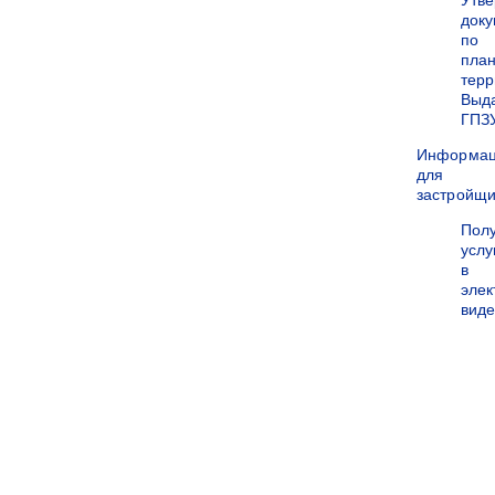
Утв
док
по
пла
терр
Выд
ГПЗ
Информа
для
застройщи
Пол
услу
в
эле
вид