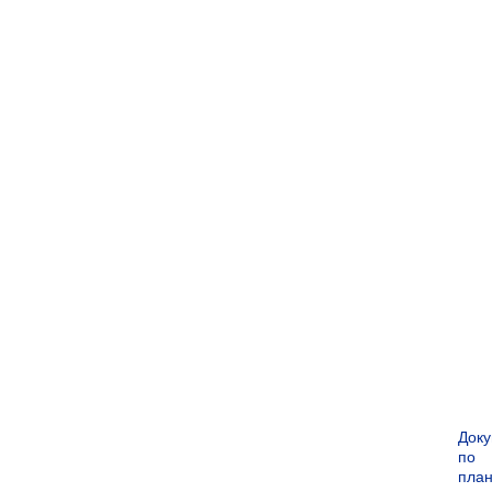
Док
по
пла