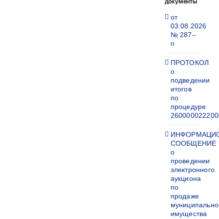
документы
от
03.08.2026
№ 287–
п
ПРОТОКОЛ
о
подведении
итогов
по
процедуре
260000022200
ИНФОРМАЦИ
СООБЩЕНИЕ
о
проведении
электронного
аукциона
по
продаже
муниципально
имущества