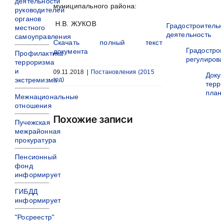
деятельности
муниципального района:
руководителей
органов
Н.В. ЖУКОВ
Градостроитель
местного
деятельность
самоуправления
Скачать полный текст
Градостро
документа
Профилактика
регулиров
терроризма
и
09.11.2018
|
Постановления (2015
Док
экстремизма
год)
терр
пла
Межнациональные
отношения
Похожие записи
Пучежская
межрайонная
прокуратура
Пенсионный
фонд
информирует
ГИБДД
информирует
"Росреестр"