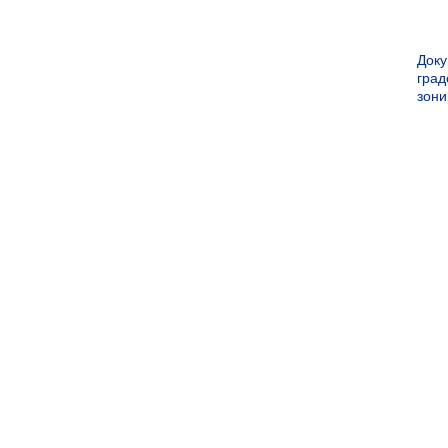
Док
град
зон