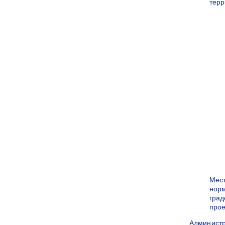
терр
Мес
нор
град
прое
Админист