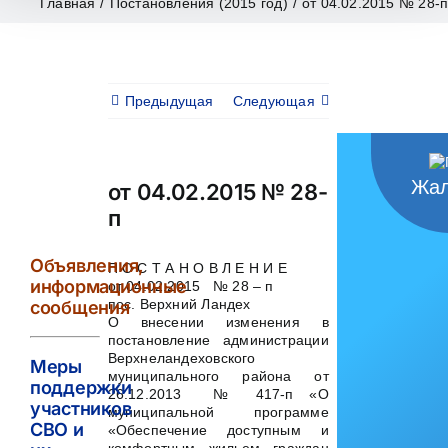
Главная
/
Постановления (2015 год)
/
от 04.02.2015 № 28-
Предыдущая
Следующая
Жал
от 04.02.2015 № 28-
п
Объявления,
П О С Т А Н О В Л Е Н И Е
информационные
от 04.02.2015 № 28 – п
пос. Верхний Ландех
сообщения
О внесении изменения в
постановление администрации
Верхнеландеховского
Меры
муниципального района от
поддержки
26.12.2013 № 417-п «О
участников
муниципальной программе
СВО и
«Обеспечение доступным и