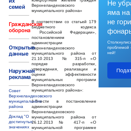
их
комфортным жильем граждан
Не убр
Верхнеландеховского
семей
муниципального района»
яма на
не гори
В соответствии со статьей 179
Гражданская
Бюджетного кодекса
оборона
фонар
Российской Федерации»,
постановлением
Столкнулис
администрации
Открытые
проблемой 
Верхнеландеховского
ней!
данные
муниципального района от
21.10.2013 № 315-п «О
порядке разработки,
утверждения, реализации и
Подат
Наружная
оценки эффективности
реклама
муниципальных программ
Верхнеландеховского
муниципального района»:
Совет
Верхнеландеховского
муниципального
1.Внести в постановление
района
администрации
Верхнеландеховского
Доклад "О
муниципального района от
достигнутых
26.12.2013 № 417-п «О
значениях
муниципальной программе