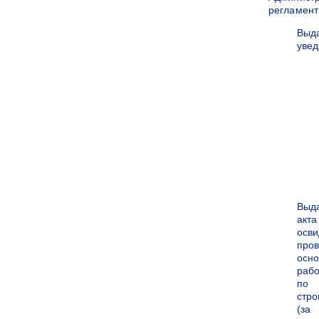
регламен
Выд
уве
Выд
акта
осви
про
осн
рабо
по
стро
(за