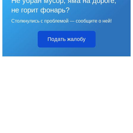
Не убран мусор, яма на дороге,
не горит фонарь?
Столкнулись с проблемой — сообщите о ней!
Подать жалобу