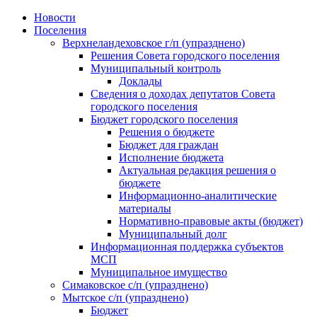
Skip
Новости
to
Поселения
content
Верхнеландеховское г/п (упразднено)
Решения Совета городского поселения
Муниципальный контроль
Доклады
Сведения о доходах депутатов Совета
городского поселения
Бюджет городского поселения
Решения о бюджете
Бюджет для граждан
Исполнение бюджета
Актуальная редакция решения о
бюджете
Информационно-аналитические
материалы
Нормативно-правовые акты (бюджет)
Муниципальный долг
Информационная поддержка субъектов
МСП
Муниципальное имущество
Симаковское с/п (упразднено)
Мытское с/п (упразднено)
Бюджет