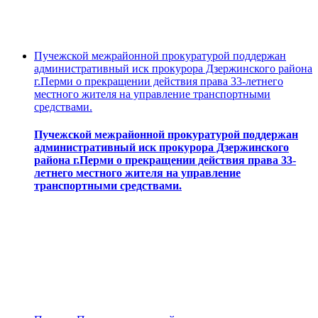
Пучежской межрайонной прокуратурой поддержан
административный иск прокурора Дзержинского района
г.Перми о прекращении действия права 33-летнего
местного жителя на управление транспортными
средствами.
Пучежской межрайонной прокуратурой поддержан
административный иск прокурора Дзержинского
района г.Перми о прекращении действия права 33-
летнего местного жителя на управление
транспортными средствами.