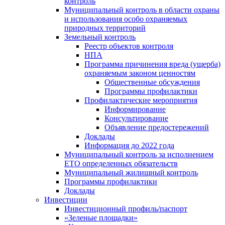
контроль
Муниципальный контроль в области охраны
и использования особо охраняемых
природных территорий
Земельный контроль
Реестр объектов контроля
НПА
Программа причинения вреда (ущерба)
охраняемым законом ценностям
Общественные обсуждения
Программы профилактики
Профилактические мероприятия
Информирование
Консультирование
Объявление предостережений
Доклады
Информация до 2022 года
Муниципальный контроль за исполнением
ЕТО определенных обязательств
Муниципальный жилищный контроль
Программы профилактики
Доклады
Инвестиции
Инвестиционный профиль/паспорт
«Зеленые площадки»