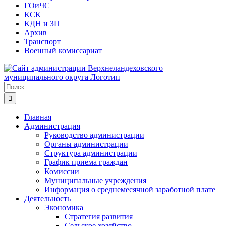
ГОиЧС
КСК
КДН и ЗП
Архив
Транспорт
Военный комиссариат
Результат
поиска:
Главная
Администрация
Руководство администрации
Органы администрации
Структура администрации
График приема граждан
Комиссии
Муниципальные учреждения
Информация о среднемесячной заработной плате
Деятельность
Экономика
Стратегия развития
Сельское хозяйство