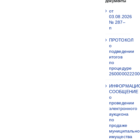
документы
от
03.08.2026
№ 287–
п
ПРОТОКОЛ
о
подведении
итогов
по
процедуре
260000022200
ИНФОРМАЦИ
СООБЩЕНИЕ
о
проведении
электронного
аукциона
по
продаже
муниципально
имущества