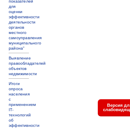
показателей
для
оценки
эффективности
деятельности
органов
местного
самоуправления
муниципального
района"
Выявление
правообладателей
объектов
недвижимости
Итоги
опроса
населения
с
применением
Версия дл
слабовидящ
IT-
технологий
об
эффективности