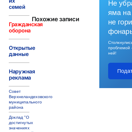
их
Не убр
семей
яма на
Похожие записи
не гори
Гражданская
оборона
фонар
Столкнулис
Открытые
проблемой 
ней!
данные
Подат
Наружная
реклама
Совет
Верхнеландеховского
муниципального
района
Доклад "О
достигнутых
значениях