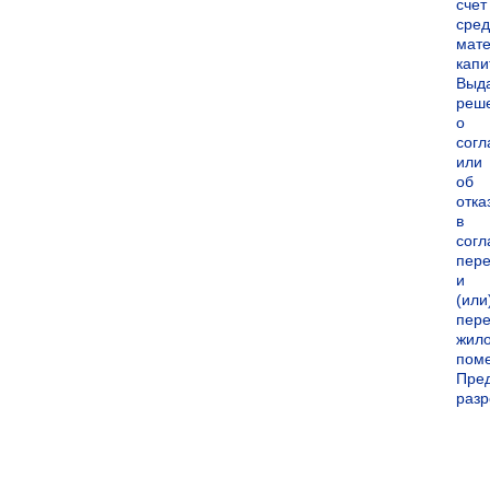
счет
сред
мате
капи
Выд
реш
о
согл
или
об
отка
в
согл
пер
и
(или
пере
жил
пом
Пре
раз