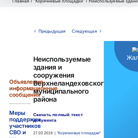
Главная
/
"Коричневые площадки"
/
Неиспользуемые здани
Предыдущая
Следующая
Жал
Неиспользуемые
здания и
сооружения
Объявления,
Верхнеландеховского
информационные
муниципального
сообщения
района
Меры
Скачать полный текст
поддержки
документа
участников
СВО и
27.03.2019
|
"Коричневые площадки"