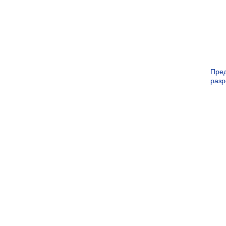
Пре
раз