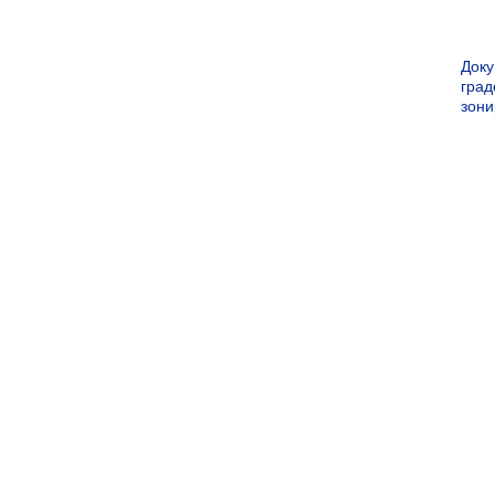
Док
град
зон