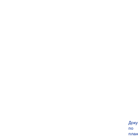
Док
по
пла