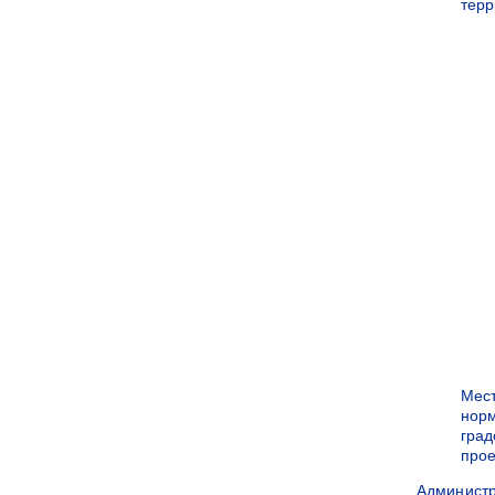
терр
Мес
нор
град
прое
Админист