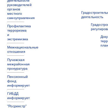
деятельности
руководителей
органов
Градостроитель
местного
деятельность
самоуправления
Градостро
Профилактика
регулиров
терроризма
и
Док
экстремизма
терр
пла
Межнациональные
отношения
Пучежская
межрайонная
прокуратура
Пенсионный
фонд
информирует
ГИБДД
информирует
"Росреестр"