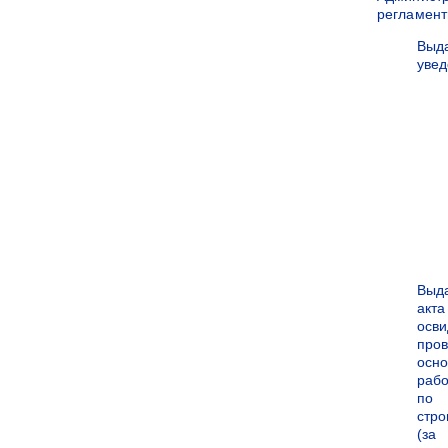
регламен
Выд
уве
Выд
акта
осви
про
осн
рабо
по
стро
(за