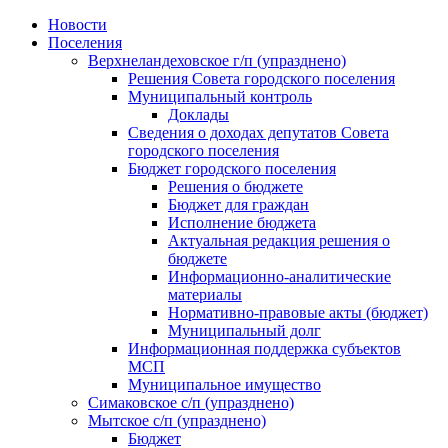
Skip
Новости
to
Поселения
content
Верхнеландеховское г/п (упразднено)
Решения Совета городского поселения
Муниципальный контроль
Доклады
Сведения о доходах депутатов Совета
городского поселения
Бюджет городского поселения
Решения о бюджете
Бюджет для граждан
Исполнение бюджета
Актуальная редакция решения о
бюджете
Информационно-аналитические
материалы
Нормативно-правовые акты (бюджет)
Муниципальный долг
Информационная поддержка субъектов
МСП
Муниципальное имущество
Симаковское с/п (упразднено)
Мытское с/п (упразднено)
Бюджет