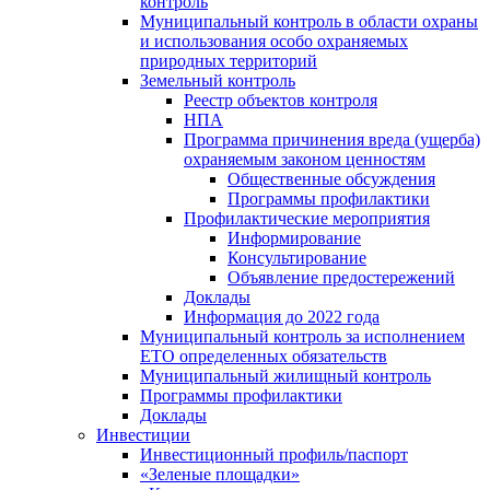
контроль
Муниципальный контроль в области охраны
и использования особо охраняемых
природных территорий
Земельный контроль
Реестр объектов контроля
НПА
Программа причинения вреда (ущерба)
охраняемым законом ценностям
Общественные обсуждения
Программы профилактики
Профилактические мероприятия
Информирование
Консультирование
Объявление предостережений
Доклады
Информация до 2022 года
Муниципальный контроль за исполнением
ЕТО определенных обязательств
Муниципальный жилищный контроль
Программы профилактики
Доклады
Инвестиции
Инвестиционный профиль/паспорт
«Зеленые площадки»