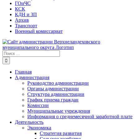
ГОиЧС
КСК
КДН и ЗП
Архив
Транспорт
Военный комиссариат
Результат
поиска:
Главная
Администрация
Руководство администрации
Органы администрации
Структура администрации
График приема граждан
Комиссии
Муниципальные учреждения
Информация о среднемесячной заработной плате
Деятельность
Экономика
Стратегия развития
Сельское хозяйство