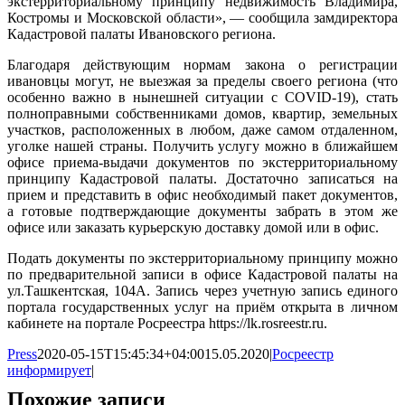
экстерриториальному принципу недвижимость Владимира,
Костромы и Московской области», — сообщила замдиректора
Кадастровой палаты Ивановского региона.
Благодаря действующим нормам закона о регистрации
ивановцы могут, не выезжая за пределы своего региона (что
особенно важно в нынешней ситуации с COVID-19), стать
полноправными собственниками домов, квартир, земельных
участков, расположенных в любом, даже самом отдаленном,
уголке нашей страны. Получить услугу можно в ближайшем
офисе приема-выдачи документов по экстерриториальному
принципу Кадастровой палаты. Достаточно записаться на
прием и представить в офис необходимый пакет документов,
а готовые подтверждающие документы забрать в этом же
офисе или заказать курьерскую доставку домой или в офис.
Подать документы по экстерриториальному принципу можно
по предварительной записи в офисе Кадастровой палаты на
ул.Ташкентская, 104А. Запись через учетную запись единого
портала государственных услуг на приём открыта в личном
кабинете на портале Росреестра https://lk.rosreestr.ru.
Press
2020-05-15T15:45:34+04:00
15.05.2020
|
Росреестр
информирует
|
Похожие записи