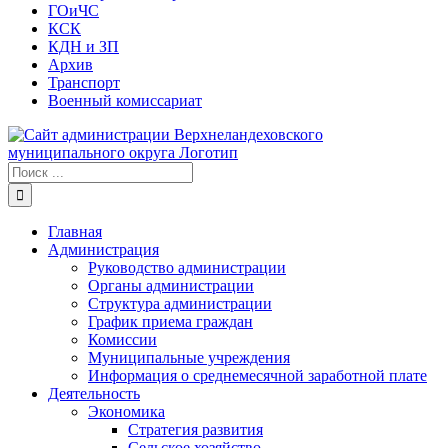
ГОиЧС
КСК
КДН и ЗП
Архив
Транспорт
Военный комиссариат
Результат
поиска:
Главная
Администрация
Руководство администрации
Органы администрации
Структура администрации
График приема граждан
Комиссии
Муниципальные учреждения
Информация о среднемесячной заработной плате
Деятельность
Экономика
Стратегия развития
Сельское хозяйство