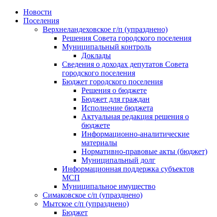
Skip
Новости
to
Поселения
content
Верхнеландеховское г/п (упразднено)
Решения Совета городского поселения
Муниципальный контроль
Доклады
Сведения о доходах депутатов Совета
городского поселения
Бюджет городского поселения
Решения о бюджете
Бюджет для граждан
Исполнение бюджета
Актуальная редакция решения о
бюджете
Информационно-аналитические
материалы
Нормативно-правовые акты (бюджет)
Муниципальный долг
Информационная поддержка субъектов
МСП
Муниципальное имущество
Симаковское с/п (упразднено)
Мытское с/п (упразднено)
Бюджет