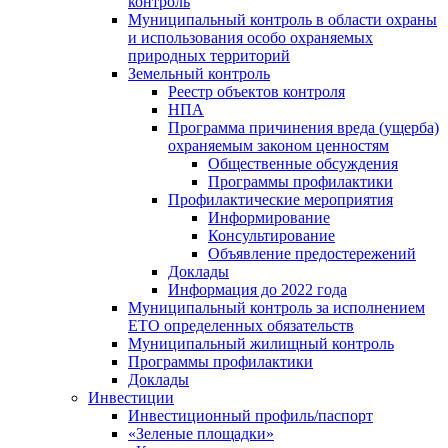
контроль
Муниципальный контроль в области охраны
и использования особо охраняемых
природных территорий
Земельный контроль
Реестр объектов контроля
НПА
Программа причинения вреда (ущерба)
охраняемым законом ценностям
Общественные обсуждения
Программы профилактики
Профилактические мероприятия
Информирование
Консультирование
Объявление предостережений
Доклады
Информация до 2022 года
Муниципальный контроль за исполнением
ЕТО определенных обязательств
Муниципальный жилищный контроль
Программы профилактики
Доклады
Инвестиции
Инвестиционный профиль/паспорт
«Зеленые площадки»