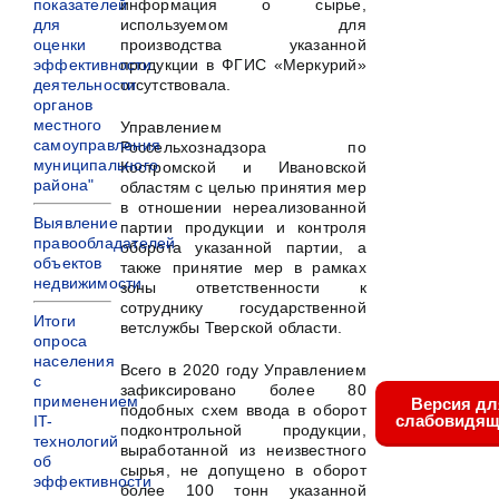
показателей
информация о сырье,
для
используемом для
оценки
производства указанной
эффективности
продукции в ФГИС «Меркурий»
деятельности
отсутствовала.
органов
местного
Управлением
самоуправления
Россельхознадзора по
муниципального
Костромской и Ивановской
района"
областям с целью принятия мер
в отношении нереализованной
Выявление
партии продукции и контроля
правообладателей
оборота указанной партии, а
объектов
также принятие мер в рамках
недвижимости
зоны ответственности к
сотруднику государственной
Итоги
ветслужбы Тверской области.
опроса
населения
Всего в 2020 году Управлением
с
зафиксировано более 80
применением
Версия дл
подобных схем ввода в оборот
слабовидящ
IT-
подконтрольной продукции,
технологий
выработанной из неизвестного
об
сырья, не допущено в оборот
эффективности
более 100 тонн указанной