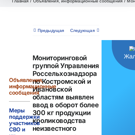
Главная
/
Объявления, информационные сообщения
/
Мон
Предыдущая
Следующая
Жал
Мониторинговой
группой Управления
Россельхознадзора
Объявления,
по Костромской и
информационные
Ивановской
сообщения
областям выявлен
ввод в оборот более
Меры
300 кг продукции
поддержки
кролиководства
участников
неизвестного
СВО и