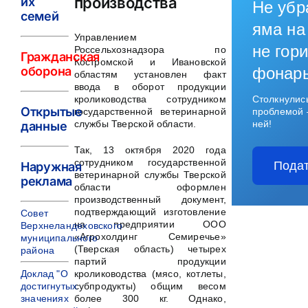
производства
их
Не убр
семей
яма на
Управлением
не гори
Россельхознадзора по
Гражданская
Костромской и Ивановской
оборона
фонар
областям установлен факт
ввода в оборот продукции
кролиководства сотрудником
Столкнулис
Открытые
государственной ветеринарной
проблемой 
службы Тверской области.
ней!
данные
Так, 13 октября 2020 года
сотрудником государственной
Подат
Наружная
ветеринарной службы Тверской
реклама
области оформлен
производственный документ,
подтверждающий изготовление
Совет
на предприятии ООО
Верхнеландеховского
«Агрохолдинг Семиречье»
муниципального
(Тверская область) четырех
района
партий продукции
Доклад "О
кролиководства (мясо, котлеты,
достигнутых
субпродукты) общим весом
значениях
более 300 кг. Однако,