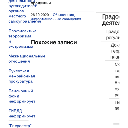
деятельности
продукции.
руководителей
органов
26.10.2020
|
Объявления,
Градостр
местного
информационные сообщения
самоуправления
деятельн
Профилактика
Градостр
терроризма
регулиро
и
Похожие записи
Докуме
экстремизма
террито
Межнациональные
планиро
отношения
Схема
терри
Пучежская
межрайонная
плани
прокуратура
Верхн
муниц
Пенсионный
район
фонд
информирует
Генер
план
ГИБДД
Горо
информирует
пос
"Росреестр"
Ген