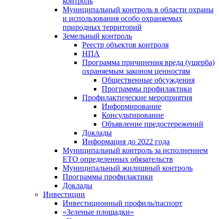
контроль
Муниципальный контроль в области охраны
и использования особо охраняемых
природных территорий
Земельный контроль
Реестр объектов контроля
НПА
Программа причинения вреда (ущерба)
охраняемым законом ценностям
Общественные обсуждения
Программы профилактики
Профилактические мероприятия
Информирование
Консультирование
Объявление предостережений
Доклады
Информация до 2022 года
Муниципальный контроль за исполнением
ЕТО определенных обязательств
Муниципальный жилищный контроль
Программы профилактики
Доклады
Инвестиции
Инвестиционный профиль/паспорт
«Зеленые площадки»