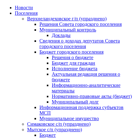
Skip
Новости
to
Поселения
content
Верхнеландеховское г/п (упразднено)
Решения Совета городского поселения
Муниципальный контроль
Доклады
Сведения о доходах депутатов Совета
городского поселения
Бюджет городского поселения
Решения о бюджете
Бюджет для граждан
Исполнение бюджета
Актуальная редакция решения о
бюджете
Информационно-аналитические
материалы
Нормативно-правовые акты (бюджет)
Муниципальный долг
Информационная поддержка субъектов
МСП
Муниципальное имущество
Симаковское с/п (упразднено)
Мытское с/п (упразднено)
Бюджет