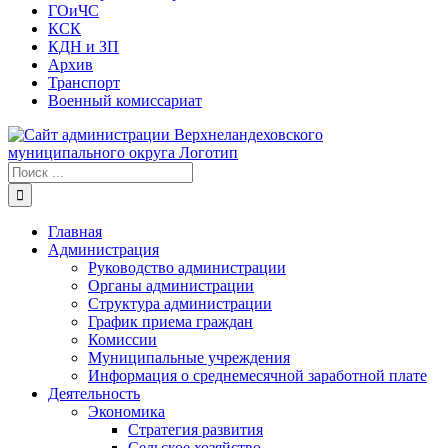
ГОиЧС
КСК
КДН и ЗП
Архив
Транспорт
Военный комиссариат
Результат
поиска:
Главная
Администрация
Руководство администрации
Органы администрации
Структура администрации
График приема граждан
Комиссии
Муниципальные учреждения
Информация о среднемесячной заработной плате
Деятельность
Экономика
Стратегия развития
Сельское хозяйство