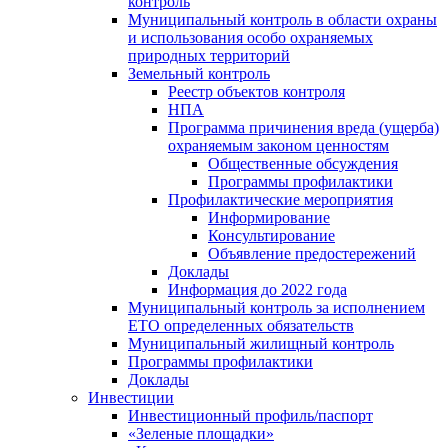
контроль
Муниципальный контроль в области охраны
и использования особо охраняемых
природных территорий
Земельный контроль
Реестр объектов контроля
НПА
Программа причинения вреда (ущерба)
охраняемым законом ценностям
Общественные обсуждения
Программы профилактики
Профилактические мероприятия
Информирование
Консультирование
Объявление предостережений
Доклады
Информация до 2022 года
Муниципальный контроль за исполнением
ЕТО определенных обязательств
Муниципальный жилищный контроль
Программы профилактики
Доклады
Инвестиции
Инвестиционный профиль/паспорт
«Зеленые площадки»