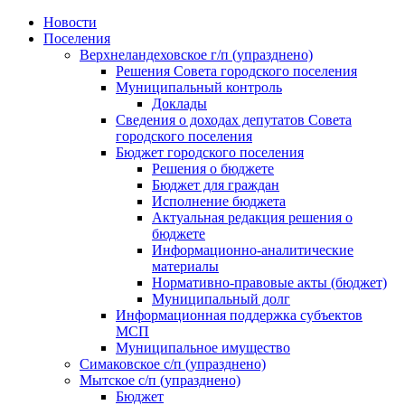
Skip
Новости
to
Поселения
content
Верхнеландеховское г/п (упразднено)
Решения Совета городского поселения
Муниципальный контроль
Доклады
Сведения о доходах депутатов Совета
городского поселения
Бюджет городского поселения
Решения о бюджете
Бюджет для граждан
Исполнение бюджета
Актуальная редакция решения о
бюджете
Информационно-аналитические
материалы
Нормативно-правовые акты (бюджет)
Муниципальный долг
Информационная поддержка субъектов
МСП
Муниципальное имущество
Симаковское с/п (упразднено)
Мытское с/п (упразднено)
Бюджет