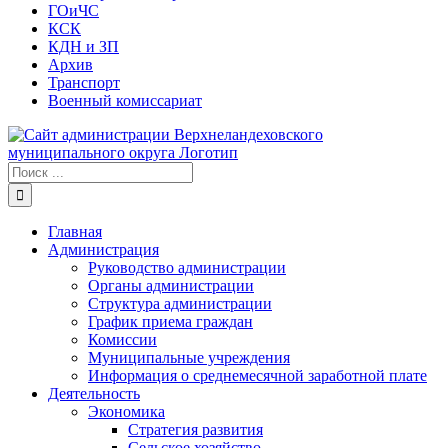
ГОиЧС
КСК
КДН и ЗП
Архив
Транспорт
Военный комиссариат
Результат
поиска:
Главная
Администрация
Руководство администрации
Органы администрации
Структура администрации
График приема граждан
Комиссии
Муниципальные учреждения
Информация о среднемесячной заработной плате
Деятельность
Экономика
Стратегия развития
Сельское хозяйство