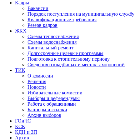
Кадры
Вакансии
Порядок поступления на муниципальную службу
Квалификационные требования
Резерв кадров
ЖКХ
Схемы теплоснабжения
Схемы водоснабжения
Капитальный ремонт
Долгосрочные целевые программы
Подготовка к отопительному периоду
Сведения о кладбищах и местах захоронений
ТИК
О комиссии
Решения
Новости
Избирательные комиссии
Выборы и референдумы
Работа с обращениями
Баннеры и ссылки
Архив выборов
ГОиЧС
КСК
КДН и ЗП
Архив