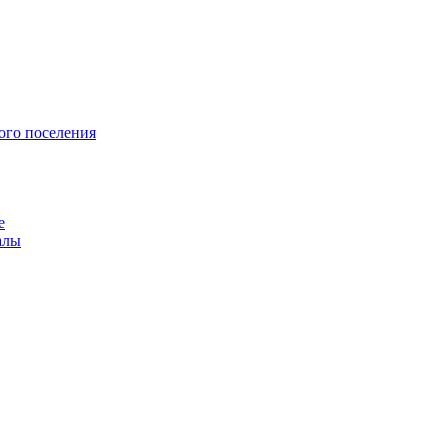
ого поселения
е
алы