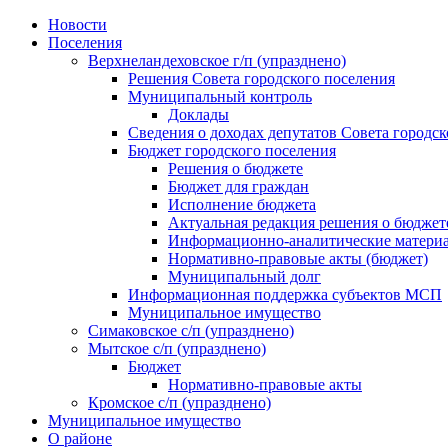
Skip
Новости
to
Поселения
content
Верхнеландеховское г/п (упразднено)
Решения Совета городского поселения
Муниципальный контроль
Доклады
Сведения о доходах депутатов Совета городск
Бюджет городского поселения
Решения о бюджете
Бюджет для граждан
Исполнение бюджета
Актуальная редакция решения о бюджет
Информационно-аналитические матери
Нормативно-правовые акты (бюджет)
Муниципальный долг
Информационная поддержка субъектов МСП
Муниципальное имущество
Симаковское с/п (упразднено)
Мытское с/п (упразднено)
Бюджет
Нормативно-правовые акты
Кромское с/п (упразднено)
Муниципальное имущество
О районе