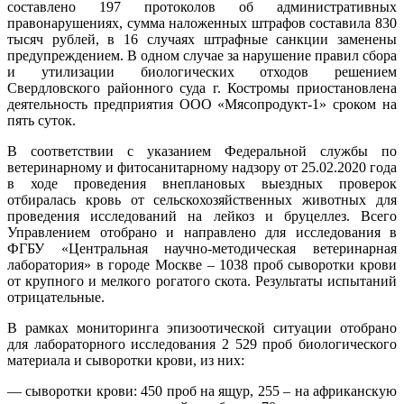
составлено 197 протоколов об административных
правонарушениях, сумма наложенных штрафов составила 830
тысяч рублей, в 16 случаях штрафные санкции заменены
предупреждением. В одном случае за нарушение правил сбора
и утилизации биологических отходов решением
Свердловского районного суда г. Костромы приостановлена
деятельность предприятия ООО «Мясопродукт-1» сроком на
пять суток.
В соответствии с указанием Федеральной службы по
ветеринарному и фитосанитарному надзору от 25.02.2020 года
в ходе проведения внеплановых выездных проверок
отбиралась кровь от сельскохозяйственных животных для
проведения исследований на лейкоз и бруцеллез. Всего
Управлением отобрано и направлено для исследования в
ФГБУ «Центральная научно-методическая ветеринарная
лаборатория» в городе Москве – 1038 проб сыворотки крови
от крупного и мелкого рогатого скота. Результаты испытаний
отрицательные.
В рамках мониторинга эпизоотической ситуации отобрано
для лабораторного исследования 2 529 проб биологического
материала и сыворотки крови, из них:
— сыворотки крови: 450 проб на ящур, 255 – на африканскую