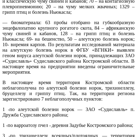
и классическую чуму свиней и кабанов; 70 – на контагиозную
плевропневмонию; 20 – на чуму мелких жвачных; 1329 –
грипп птиц и болезнь Ньюкасла;
— биоматериала: 63 пробы отобрано на губкообразную
энцефалопатию крупного рогатого скота, 84 – африканскую
чуму свиней и кабанов, 128 – на грипп птиц и болезнь
Ньюкасла; 69- на бешенство, 50 – алеутскую болезнь норок;
10- виремия карпов. По результатам исследований материала
на алеутскую болезнь норок в ФГБУ «ВГНКИ» выявлен
геном вируса алеутской болезни норок, принадлежащих ЗАО
«Судиславль» Судиславского района Костромской области. В
настоящее время на предприятии введены ограничительные
мероприятия.
В настоящее время территория Костромской области
неблагополучна по алеутской болезни норок, трихинеллезу,
бруцеллезу и гриппу птиц. Так, на территории региона
зарегистрировано 7 неблагополучных пунктов:
1 -по алеутской болезни норок — ЗАО «Судиславль» п.
Дружба Судиславского района;
1 -по варроатозу пчел - деревня Задубье Костромского района;
3 -по трихинеллезу всеядных/плотоядных — территория