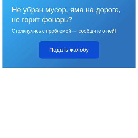
Не убран мусор, яма на дороге,
не горит фонарь?
Столкнулись с проблемой — сообщите о ней!
Подать жалобу