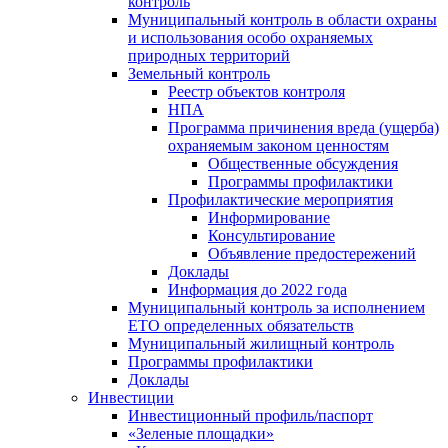
контроль
Муниципальный контроль в области охраны
и использования особо охраняемых
природных территорий
Земельный контроль
Реестр объектов контроля
НПА
Программа причинения вреда (ущерба)
охраняемым законом ценностям
Общественные обсуждения
Программы профилактики
Профилактические мероприятия
Информирование
Консультирование
Объявление предостережений
Доклады
Информация до 2022 года
Муниципальный контроль за исполнением
ЕТО определенных обязательств
Муниципальный жилищный контроль
Программы профилактики
Доклады
Инвестиции
Инвестиционный профиль/паспорт
«Зеленые площадки»