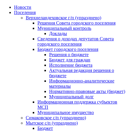
Skip
Новости
to
Поселения
content
Верхнеландеховское г/п (упразднено)
Решения Совета городского поселения
Муниципальный контроль
Доклады
Сведения о доходах депутатов Совета
городского поселения
Бюджет городского поселения
Решения о бюджете
Бюджет для граждан
Исполнение бюджета
Актуальная редакция решения о
бюджете
Информационно-аналитические
материалы
Нормативно-правовые акты (бюджет)
Муниципальный долг
Информационная поддержка субъектов
МСП
Муниципальное имущество
Симаковское с/п (упразднено)
Мытское с/п (упразднено)
Бюджет