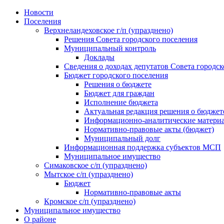
Skip
Новости
to
Поселения
content
Верхнеландеховское г/п (упразднено)
Решения Совета городского поселения
Муниципальный контроль
Доклады
Сведения о доходах депутатов Совета городск
Бюджет городского поселения
Решения о бюджете
Бюджет для граждан
Исполнение бюджета
Актуальная редакция решения о бюджет
Информационно-аналитические матери
Нормативно-правовые акты (бюджет)
Муниципальный долг
Информационная поддержка субъектов МСП
Муниципальное имущество
Симаковское с/п (упразднено)
Мытское с/п (упразднено)
Бюджет
Нормативно-правовые акты
Кромское с/п (упразднено)
Муниципальное имущество
О районе