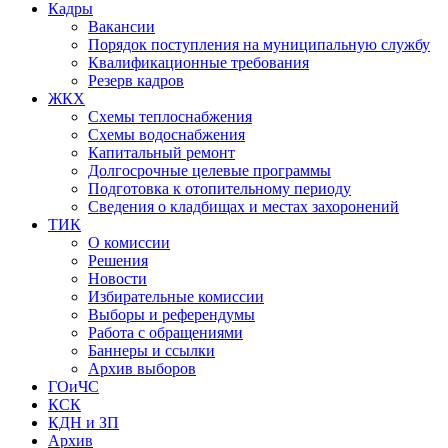
Кадры
Вакансии
Порядок поступления на муниципальную службу
Квалификационные требования
Резерв кадров
ЖКХ
Схемы теплоснабжения
Схемы водоснабжения
Капитальный ремонт
Долгосрочные целевые программы
Подготовка к отопительному периоду
Сведения о кладбищах и местах захоронений
ТИК
О комиссии
Решения
Новости
Избирательные комиссии
Выборы и референдумы
Работа с обращениями
Баннеры и ссылки
Архив выборов
ГОиЧС
КСК
КДН и ЗП
Архив