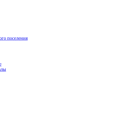
ого поселения
е
алы