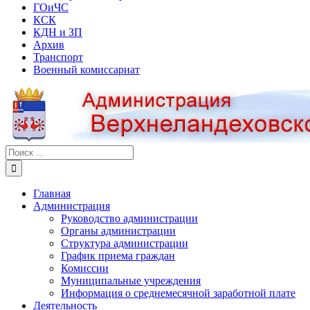
ГОиЧС
КСК
КДН и ЗП
Архив
Транспорт
Военный комиссариат
Результат
поиска:
Главная
Администрация
Руководство администрации
Органы администрации
Структура администрации
График приема граждан
Комиссии
Муниципальные учреждения
Информация о среднемесячной заработной плате
Деятельность