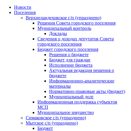
Skip
Новости
to
Поселения
content
Верхнеландеховское г/п (упразднено)
Решения Совета городского поселения
Муниципальный контроль
Доклады
Сведения о доходах депутатов Совета
городского поселения
Бюджет городского поселения
Решения о бюджете
Бюджет для граждан
Исполнение бюджета
Актуальная редакция решения о
бюджете
Информационно-аналитические
материалы
Нормативно-правовые акты (бюджет)
Муниципальный долг
Информационная поддержка субъектов
МСП
Муниципальное имущество
Симаковское с/п (упразднено)
Мытское с/п (упразднено)
Бюджет