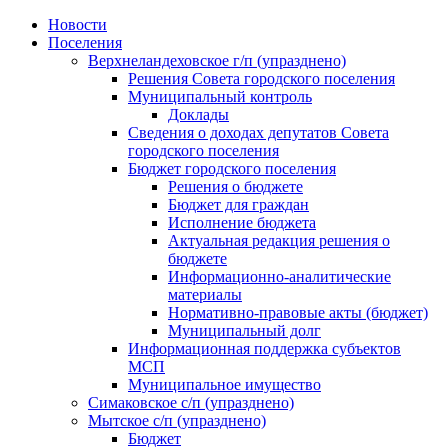
Skip
Новости
to
Поселения
content
Верхнеландеховское г/п (упразднено)
Решения Совета городского поселения
Муниципальный контроль
Доклады
Сведения о доходах депутатов Совета
городского поселения
Бюджет городского поселения
Решения о бюджете
Бюджет для граждан
Исполнение бюджета
Актуальная редакция решения о
бюджете
Информационно-аналитические
материалы
Нормативно-правовые акты (бюджет)
Муниципальный долг
Информационная поддержка субъектов
МСП
Муниципальное имущество
Симаковское с/п (упразднено)
Мытское с/п (упразднено)
Бюджет