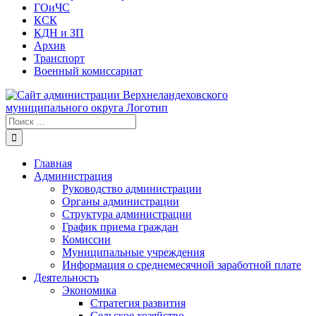
ГОиЧС
КСК
КДН и ЗП
Архив
Транспорт
Военный комиссариат
Результат
поиска:
Главная
Администрация
Руководство администрации
Органы администрации
Структура администрации
График приема граждан
Комиссии
Муниципальные учреждения
Информация о среднемесячной заработной плате
Деятельность
Экономика
Стратегия развития
Сельское хозяйство