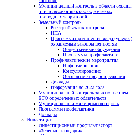
контроль
Муниципальный контроль в области охраны
и использования особо охраняемых
природных территорий
Земельный контроль
Реестр объектов контроля
НПА
Программа причинения вреда (ущерба)
охраняемым законом ценностям
Общественные обсуждения
Программы профилактики
Профилактические мероприятия
Информирование
Консультирование
Объявление предостережений
Доклады
Информация до 2022 года
Муниципальный контроль за исполнением
ЕТО определенных обязательств
Муниципальный жилищный контроль
Программы профилактики
Доклады
Инвестиции
Инвестиционный профиль/паспорт
«Зеленые площадки»