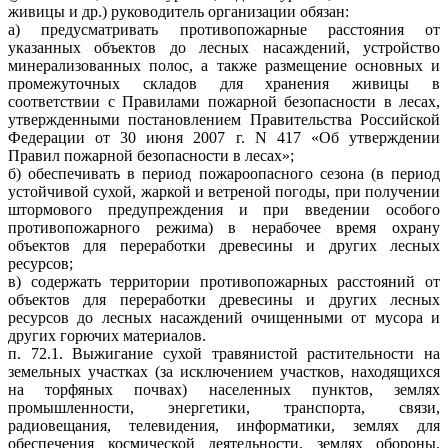
живицы и др.) руководитель организации обязан:
а) предусматривать противопожарные расстояния от
указанных объектов до лесных насаждений, устройство
минерализованных полос, а также размещение основных и
промежуточных складов для хранения живицы в
соответствии с Правилами пожарной безопасности в лесах,
утвержденными постановлением Правительства Российской
Федерации от 30 июня 2007 г. N 417 «Об утверждении
Правил пожарной безопасности в лесах»;
б) обеспечивать в период пожароопасного сезона (в период
устойчивой сухой, жаркой и ветреной погоды, при получении
штормового предупреждения и при введении особого
противопожарного режима) в нерабочее время охрану
объектов для переработки древесины и других лесных
ресурсов;
в) содержать территории противопожарных расстояний от
объектов для переработки древесины и других лесных
ресурсов до лесных насаждений очищенными от мусора и
других горючих материалов.
п. 72.1. Выжигание сухой травянистой растительности на
земельных участках (за исключением участков, находящихся
на торфяных почвах) населенных пунктов, землях
промышленности, энергетики, транспорта, связи,
радиовещания, телевидения, информатики, землях для
обеспечения космической деятельности, землях обороны,