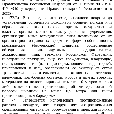
Правительства Российской Федерации от 30 июня 2007 г. N
417 «Об утверждении Правил пожарной безопасности в
лесах».
п. «72(3). В период со дня схода снежного покрова до
установления устойчивой дождливой осенней погоды или
образования снежного покрова органы государственной
власти, органы местного самоуправления, учреждения,
организации, иные юридические лица независимо от их
организационно-правовых форм и форм собственности,
крестьянские (фермерские) хозяйства, общественные
объединения, индивидуальные предприниматели,
должностные лица, граждане Российской Федерации,
иностранные граждане, лица без гражданства, владеющие,
пользующиеся и (или) распоряжающиеся территорией,
прилегающей к лесу, обеспечивают ее очистку от сухой
травянистой растительности, пожнивных остатков,
валежника, порубочных остатков, мусора и других горючих
материалов на полосе шириной не менее 10 метров от леса
либо отделяют лес противопожарной минерализованной
полосой шириной не менее 0,5 метра или иным
противопожарным барьером.»
п. 74. Запрещается использовать противопожарные
расстояния между зданиями, сооружениями и строениями для
складирования материалов, оборудования и тары, для стоянки
транспорта и строительства (установки) зданий и