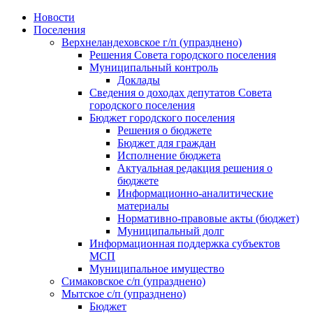
Skip
Новости
to
Поселения
content
Верхнеландеховское г/п (упразднено)
Решения Совета городского поселения
Муниципальный контроль
Доклады
Сведения о доходах депутатов Совета
городского поселения
Бюджет городского поселения
Решения о бюджете
Бюджет для граждан
Исполнение бюджета
Актуальная редакция решения о
бюджете
Информационно-аналитические
материалы
Нормативно-правовые акты (бюджет)
Муниципальный долг
Информационная поддержка субъектов
МСП
Муниципальное имущество
Симаковское с/п (упразднено)
Мытское с/п (упразднено)
Бюджет