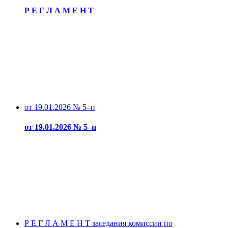
Р Е Г Л А М Е Н Т
от 19.01.2026 № 5–п
от 19.01.2026 № 5–п
Р Е Г Л А М Е Н Т заседания комиссии по