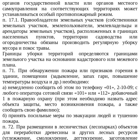
органов государственной власти или органов местного
самоуправления на соответствующих территориях может
устанавливаться особый противопожарный режим.
п. 17.1. Правообладатели земельных участков (собственники
земельных участков, землепользователи, землевладельцы и
арендаторы земельных участков), расположенных в границах
населенных пунктов, территории садоводства или
огородничества обязаны производить регулярную уборку
мусора и покос травы.
Границы уборки территорий определяются границами
земельного участка на основании кадастрового или межевого
плана.
п. 71. При обнаружении пожара или признаков горения в
здании, помещении (задымление, запах гари, повышение
температуры воздуха и др.) необходимо:
а) немедленно сообщить об этом по телефону «01», 2-10-09; с
любого оператора сотовой связи «101» или «112» добавочный
1 в пожарную охрану (при этом необходимо назвать адрес
объекта защиты, место возникновения пожара, а также
сообщить свою фамилию);
б) принять посильные меры по эвакуации людей и тушению
пожара.
п. 72. При размещении в лесничествах (лесопарках) объектов
для переработки древесины и других лесных ресурсов
(углежжение, смолокурение, дегтекурение, заготовление