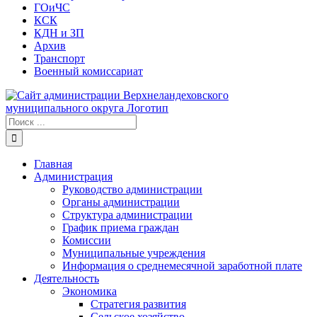
ГОиЧС
КСК
КДН и ЗП
Архив
Транспорт
Военный комиссариат
Результат
поиска:
Главная
Администрация
Руководство администрации
Органы администрации
Структура администрации
График приема граждан
Комиссии
Муниципальные учреждения
Информация о среднемесячной заработной плате
Деятельность
Экономика
Стратегия развития
Сельское хозяйство