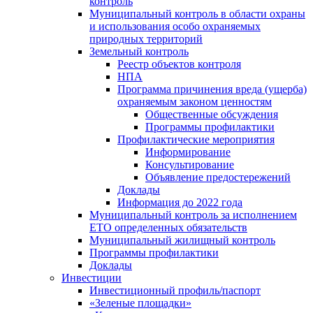
контроль
Муниципальный контроль в области охраны
и использования особо охраняемых
природных территорий
Земельный контроль
Реестр объектов контроля
НПА
Программа причинения вреда (ущерба)
охраняемым законом ценностям
Общественные обсуждения
Программы профилактики
Профилактические мероприятия
Информирование
Консультирование
Объявление предостережений
Доклады
Информация до 2022 года
Муниципальный контроль за исполнением
ЕТО определенных обязательств
Муниципальный жилищный контроль
Программы профилактики
Доклады
Инвестиции
Инвестиционный профиль/паспорт
«Зеленые площадки»