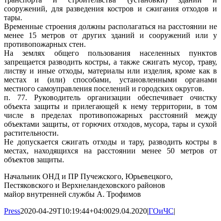
сооружений, для разведения костров и сжигания отходов и
тары.
Временные строения должны располагаться на расстоянии не
менее 15 метров от других зданий и сооружений или у
противопожарных стен.
На землях общего пользования населенных пунктов
запрещается разводить костры, а также сжигать мусор, траву,
листву и иные отходы, материалы или изделия, кроме как в
местах и (или) способами, установленными органами
местного самоуправления поселений и городских округов.
п. 77. Руководитель организации обеспечивает очистку
объекта защиты и прилегающей к нему территории, в том
числе в пределах противопожарных расстояний между
объектами защиты, от горючих отходов, мусора, тары и сухой
растительности.
Не допускается сжигать отходы и тару, разводить костры в
местах, находящихся на расстоянии менее 50 метров от
объектов защиты.
Начальник ОНД и ПР Пучежского, Юрьевецкого,
Пестяковского и Верхнеландеховского районов
майор внутренней службы А. Трофимов
Press
2020-04-29T10:19:44+04:00
29.04.2020
|
ГОиЧС
|