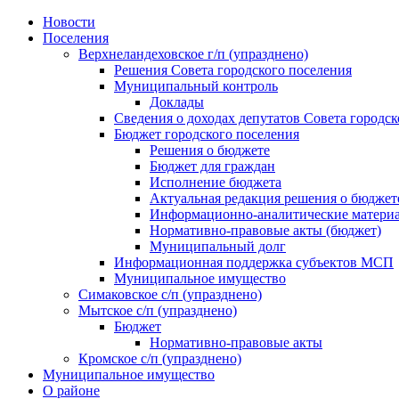
Skip
Новости
to
Поселения
content
Верхнеландеховское г/п (упразднено)
Решения Совета городского поселения
Муниципальный контроль
Доклады
Сведения о доходах депутатов Совета городск
Бюджет городского поселения
Решения о бюджете
Бюджет для граждан
Исполнение бюджета
Актуальная редакция решения о бюджет
Информационно-аналитические матери
Нормативно-правовые акты (бюджет)
Муниципальный долг
Информационная поддержка субъектов МСП
Муниципальное имущество
Симаковское с/п (упразднено)
Мытское с/п (упразднено)
Бюджет
Нормативно-правовые акты
Кромское с/п (упразднено)
Муниципальное имущество
О районе