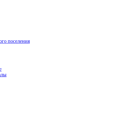
ого поселения
е
алы