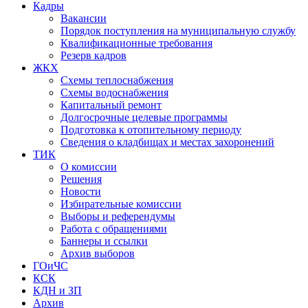
Кадры
Вакансии
Порядок поступления на муниципальную службу
Квалификационные требования
Резерв кадров
ЖКХ
Схемы теплоснабжения
Схемы водоснабжения
Капитальный ремонт
Долгосрочные целевые программы
Подготовка к отопительному периоду
Сведения о кладбищах и местах захоронений
ТИК
О комиссии
Решения
Новости
Избирательные комиссии
Выборы и референдумы
Работа с обращениями
Баннеры и ссылки
Архив выборов
ГОиЧС
КСК
КДН и ЗП
Архив