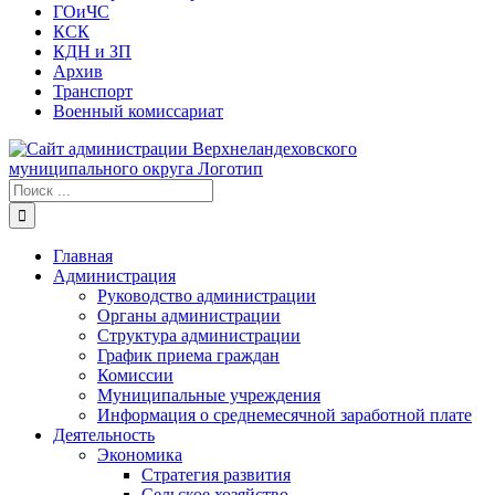
ГОиЧС
КСК
КДН и ЗП
Архив
Транспорт
Военный комиссариат
Результат
поиска:
Главная
Администрация
Руководство администрации
Органы администрации
Структура администрации
График приема граждан
Комиссии
Муниципальные учреждения
Информация о среднемесячной заработной плате
Деятельность
Экономика
Стратегия развития
Сельское хозяйство