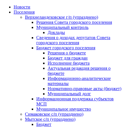
Skip
Новости
to
Поселения
content
Верхнеландеховское г/п (упразднено)
Решения Совета городского поселения
Муниципальный контроль
Доклады
Сведения о доходах депутатов Совета
городского поселения
Бюджет городского поселения
Решения о бюджете
Бюджет для граждан
Исполнение бюджета
Актуальная редакция решения о
бюджете
Информационно-аналитические
материалы
Нормативно-правовые акты (бюджет)
Муниципальный долг
Информационная поддержка субъектов
МСП
Муниципальное имущество
Симаковское с/п (упразднено)
Мытское с/п (упразднено)
Бюджет