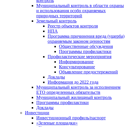
контроль
Муниципальный контроль в области охраны
и использования особо охраняемых
природных территорий
Земельный контроль
Реестр объектов контроля
НПА
Программа причинения вреда (ущерба)
охраняемым законом ценностям
Общественные обсуждения
Программы профилактики
Профилактические мероприятия
Информирование
Консультирование
Объявление предостережений
Доклады
Информация до 2022 года
Муниципальный контроль за исполнением
ЕТО определенных обязательств
Муниципальный жилищный контроль
Программы профилактики
Доклады
Инвестиции
Инвестиционный профиль/паспорт
«Зеленые площадки»