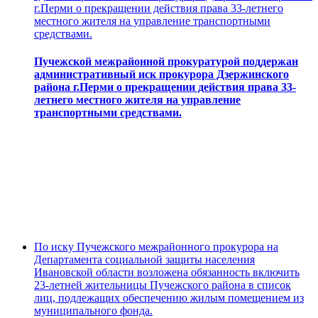
г.Перми о прекращении действия права 33-летнего
местного жителя на управление транспортными
средствами.
Пучежской межрайонной прокуратурой поддержан
административный иск прокурора Дзержинского
района г.Перми о прекращении действия права 33-
летнего местного жителя на управление
транспортными средствами.
По иску Пучежского межрайонного прокурора на
Департамента социальной защиты населения
Ивановской области возложена обязанность включить
23-летней жительницы Пучежского района в список
лиц, подлежащих обеспечению жилым помещением из
муниципального фонда.