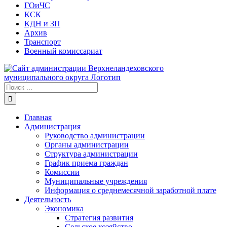
ГОиЧС
КСК
КДН и ЗП
Архив
Транспорт
Военный комиссариат
Результат
поиска:
Главная
Администрация
Руководство администрации
Органы администрации
Структура администрации
График приема граждан
Комиссии
Муниципальные учреждения
Информация о среднемесячной заработной плате
Деятельность
Экономика
Стратегия развития
Сельское хозяйство