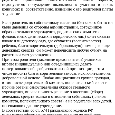
недопустимо понуждение школьника к участию в таких
конкурсах и, соответственно, взимание с его родителей платы
за участие.
Если родитель по собственному желанию (без какого бы то ни
было давления со стороны администрации, сотрудников
образовательного учреждения, родительских комитетов,
фондов, иных физических и юридических лиц) хочет оказать
школе или детскому саду, где обучается (воспитывается)
ребенок, благотворительную (добровольную) помощь в виде
денежных средств, он может перечислить любую сумму, на
расчетный счет учреждения.
При этом родители (законные представители) учащихся
вправе индивидуально или объединившись делать
пожертвования общеобразовательной организации, в том
числе вносить благотворительные взносы, исключительно на
добровольной основе. Любая инициативная группа граждан,
в том числе родительский комитет, попечительский совет и
прочие органы самоуправления образовательного
учреждения, вправе принять решение о внесении (сборе)
денежных средств только в отношении себя самих (членов
комитета, попечительского совета), а не родителей всех детей,
посещающих данное учреждение.
В соответствии со ст. 574 Гражданского кодекса РФ,
письменное оформление договора дарения не требуется.