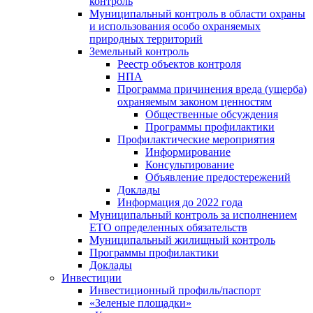
контроль
Муниципальный контроль в области охраны
и использования особо охраняемых
природных территорий
Земельный контроль
Реестр объектов контроля
НПА
Программа причинения вреда (ущерба)
охраняемым законом ценностям
Общественные обсуждения
Программы профилактики
Профилактические мероприятия
Информирование
Консультирование
Объявление предостережений
Доклады
Информация до 2022 года
Муниципальный контроль за исполнением
ЕТО определенных обязательств
Муниципальный жилищный контроль
Программы профилактики
Доклады
Инвестиции
Инвестиционный профиль/паспорт
«Зеленые площадки»