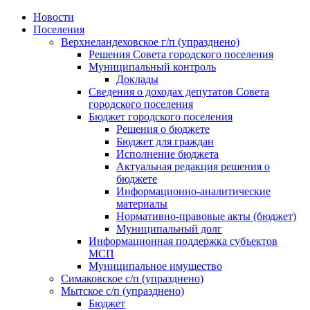
Skip
Новости
to
Поселения
content
Верхнеландеховское г/п (упразднено)
Решения Совета городского поселения
Муниципальный контроль
Доклады
Сведения о доходах депутатов Совета
городского поселения
Бюджет городского поселения
Решения о бюджете
Бюджет для граждан
Исполнение бюджета
Актуальная редакция решения о
бюджете
Информационно-аналитические
материалы
Нормативно-правовые акты (бюджет)
Муниципальный долг
Информационная поддержка субъектов
МСП
Муниципальное имущество
Симаковское с/п (упразднено)
Мытское с/п (упразднено)
Бюджет