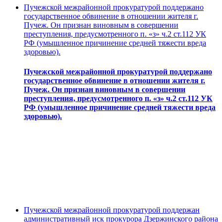
Пучежской межрайонной прокуратурой поддержано
государственное обвинение в отношении жителя г.
Пучеж. Он признан виновным в совершении
преступления, предусмотренного п. «з» ч.2 ст.112 УК
РФ (умышленное причинение средней тяжести вреда
здоровью).
Пучежской межрайонной прокуратурой поддержано
государственное обвинение в отношении жителя г.
Пучеж. Он признан виновным в совершении
преступления, предусмотренного п. «з» ч.2 ст.112 УК
РФ (умышленное причинение средней тяжести вреда
здоровью).
Пучежской межрайонной прокуратурой поддержан
административный иск прокурора Дзержинского района