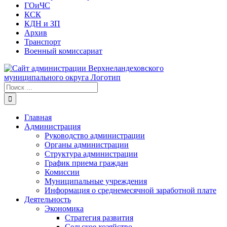
ГОиЧС
КСК
КДН и ЗП
Архив
Транспорт
Военный комиссариат
Результат
поиска:
Главная
Администрация
Руководство администрации
Органы администрации
Структура администрации
График приема граждан
Комиссии
Муниципальные учреждения
Информация о среднемесячной заработной плате
Деятельность
Экономика
Стратегия развития
Сельское хозяйство