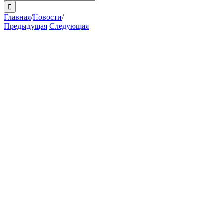
поиска:
Главная
/
Новости
/
Предыдущая
Следующая
View
Larger
Image