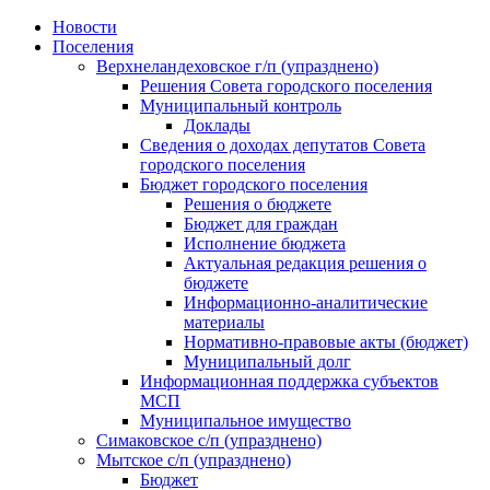
Skip
Новости
to
Поселения
content
Верхнеландеховское г/п (упразднено)
Решения Совета городского поселения
Муниципальный контроль
Доклады
Сведения о доходах депутатов Совета
городского поселения
Бюджет городского поселения
Решения о бюджете
Бюджет для граждан
Исполнение бюджета
Актуальная редакция решения о
бюджете
Информационно-аналитические
материалы
Нормативно-правовые акты (бюджет)
Муниципальный долг
Информационная поддержка субъектов
МСП
Муниципальное имущество
Симаковское с/п (упразднено)
Мытское с/п (упразднено)
Бюджет