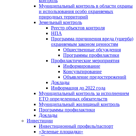
контроль
Муниципальный контроль в области охраны
и использования особо охраняемых
природных территорий
Земельный контроль
Реестр объектов контроля
НПА
Программа причинения вреда (ущерба)
охраняемым законом ценностям
Общественные обсуждения
Программы профилактики
Профилактические мероприятия
Информирование
Консультирование
Объявление предостережений
Доклады
Информация до 2022 года
Муниципальный контроль за исполнением
ЕТО определенных обязательств
Муниципальный жилищный контроль
Программы профилактики
Доклады
Инвестиции
Инвестиционный профиль/паспорт
«Зеленые площадки»