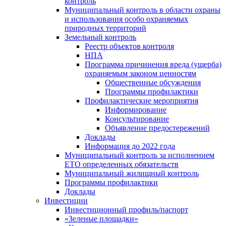
контроль
Муниципальный контроль в области охраны
и использования особо охраняемых
природных территорий
Земельный контроль
Реестр объектов контроля
НПА
Программа причинения вреда (ущерба)
охраняемым законом ценностям
Общественные обсуждения
Программы профилактики
Профилактические мероприятия
Информирование
Консультирование
Объявление предостережений
Доклады
Информация до 2022 года
Муниципальный контроль за исполнением
ЕТО определенных обязательств
Муниципальный жилищный контроль
Программы профилактики
Доклады
Инвестиции
Инвестиционный профиль/паспорт
«Зеленые площадки»