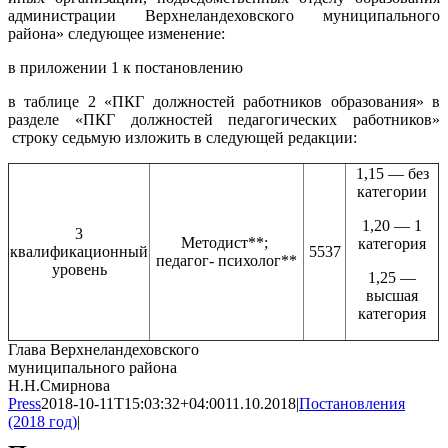
администрации Верхнеландеховского муниципального
района» следующее изменение:
в приложении 1 к постановлению
в таблице 2 «ПКГ должностей работников образования» в
разделе «ПКГ должностей педагогических работников»
строку седьмую изложить в следующей редакции:
1,15 — без
категории
1,20 — 1
3
Методист**;
категория
квалификационный
5537
педагог- психолог**
уровень
1,25 —
высшая
категория
Глава Верхнеландеховского
муниципального района
Н.Н.Смирнова
Press
2018-10-11T15:03:32+04:00
11.10.2018
|
Постановления
(2018 год)
|