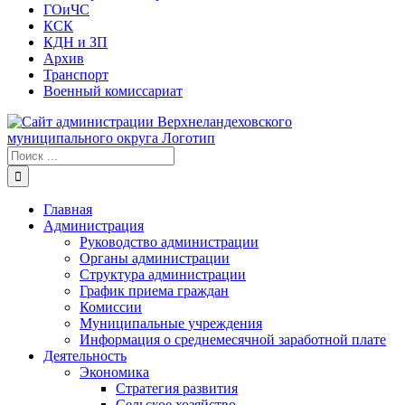
ГОиЧС
КСК
КДН и ЗП
Архив
Транспорт
Военный комиссариат
Результат
поиска:
Главная
Администрация
Руководство администрации
Органы администрации
Структура администрации
График приема граждан
Комиссии
Муниципальные учреждения
Информация о среднемесячной заработной плате
Деятельность
Экономика
Стратегия развития
Сельское хозяйство