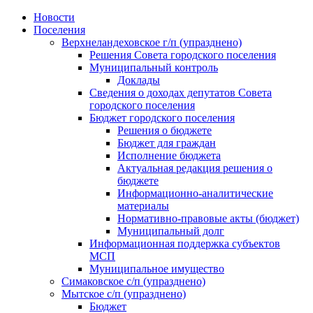
Skip
Новости
to
Поселения
content
Верхнеландеховское г/п (упразднено)
Решения Совета городского поселения
Муниципальный контроль
Доклады
Сведения о доходах депутатов Совета
городского поселения
Бюджет городского поселения
Решения о бюджете
Бюджет для граждан
Исполнение бюджета
Актуальная редакция решения о
бюджете
Информационно-аналитические
материалы
Нормативно-правовые акты (бюджет)
Муниципальный долг
Информационная поддержка субъектов
МСП
Муниципальное имущество
Симаковское с/п (упразднено)
Мытское с/п (упразднено)
Бюджет