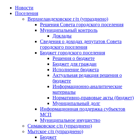
Skip
Новости
to
Поселения
content
Верхнеландеховское г/п (упразднено)
Решения Совета городского поселения
Муниципальный контроль
Доклады
Сведения о доходах депутатов Совета
городского поселения
Бюджет городского поселения
Решения о бюджете
Бюджет для граждан
Исполнение бюджета
Актуальная редакция решения о
бюджете
Информационно-аналитические
материалы
Нормативно-правовые акты (бюджет)
Муниципальный долг
Информационная поддержка субъектов
МСП
Муниципальное имущество
Симаковское с/п (упразднено)
Мытское с/п (упразднено)
Бюджет