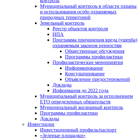
контроль
Муниципальный контроль в области охраны
и использования особо охраняемых
природных территорий
Земельный контроль
Реестр объектов контроля
НПА
Программа причинения вреда (ущерба)
охраняемым законом ценностям
Общественные обсуждения
Программы профилактики
Профилактические мероприятия
Информирование
Консультирование
Объявление предостережений
Доклады
Информация до 2022 года
Муниципальный контроль за исполнением
ЕТО определенных обязательств
Муниципальный жилищный контроль
Программы профилактики
Доклады
Инвестиции
Инвестиционный профиль/паспорт
«Зеленые площадки»