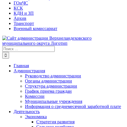
ГОиЧС
КСК
КДН и ЗП
Архив
Транспорт
Военный комиссариат
Результат
поиска:
Главная
Администрация
Руководство администрации
Органы администрации
Структура администрации
График приема граждан
Комиссии
Муниципальные учреждения
Информация о среднемесячной заработной плате
Деятельность
Экономика
Стратегия развития
Сельское хозяйство