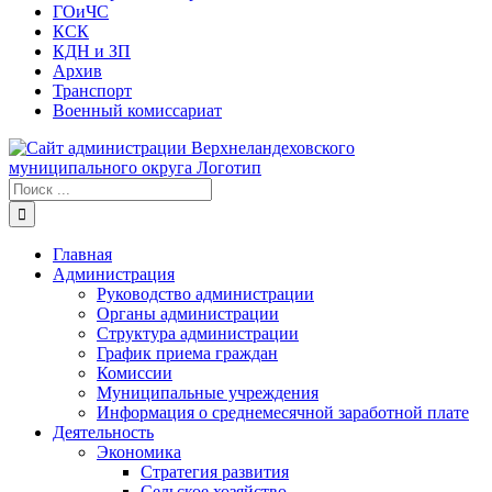
ГОиЧС
КСК
КДН и ЗП
Архив
Транспорт
Военный комиссариат
Результат
поиска:
Главная
Администрация
Руководство администрации
Органы администрации
Структура администрации
График приема граждан
Комиссии
Муниципальные учреждения
Информация о среднемесячной заработной плате
Деятельность
Экономика
Стратегия развития
Сельское хозяйство