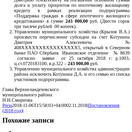
долга и уплату процентов по ипотечному жилищному
кредиту в рамках реализации подпрограммы
«Поддержка граждан в сфере ипотечного жилищного
кредитования» в сумме
243 000,00
руб. (Двести сорок
три тысячи рублей 00 копеек).
Управлению муниципального хозяйства (Крылов В.А.)
произвести перечисление субсидии на счет Котунина
Дмитрия Алексеевича №
408ХХХХХХХХХХХХХХХХ5, открытый в Северном
банке ПАО Сбербанк Ивановское отделение № 8639
согласно заявке от 25 октября 2018 г: р.1003,
ц.ст.0720183100, в.р.322 –
243 000,00
руб.
Управлению муниципального хозяйства администрации
района исключить Котунина Д.А. и его семью из списка
участников подпрограммы.
Глава Верхнеландеховского
муниципального района
Н.Н.Смирнова
Press
2018-11-06T15:58:03+04:00
02.11.2018
|
Постановления
(2018 год)
|
Похожие записи