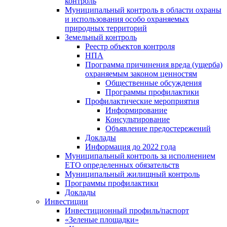
контроль
Муниципальный контроль в области охраны
и использования особо охраняемых
природных территорий
Земельный контроль
Реестр объектов контроля
НПА
Программа причинения вреда (ущерба)
охраняемым законом ценностям
Общественные обсуждения
Программы профилактики
Профилактические мероприятия
Информирование
Консультирование
Объявление предостережений
Доклады
Информация до 2022 года
Муниципальный контроль за исполнением
ЕТО определенных обязательств
Муниципальный жилищный контроль
Программы профилактики
Доклады
Инвестиции
Инвестиционный профиль/паспорт
«Зеленые площадки»