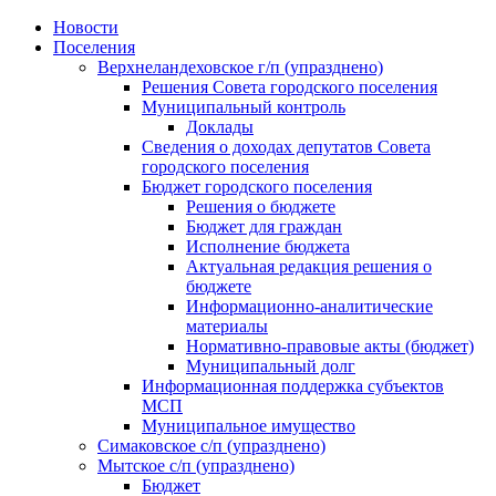
Skip
Новости
to
Поселения
content
Верхнеландеховское г/п (упразднено)
Решения Совета городского поселения
Муниципальный контроль
Доклады
Сведения о доходах депутатов Совета
городского поселения
Бюджет городского поселения
Решения о бюджете
Бюджет для граждан
Исполнение бюджета
Актуальная редакция решения о
бюджете
Информационно-аналитические
материалы
Нормативно-правовые акты (бюджет)
Муниципальный долг
Информационная поддержка субъектов
МСП
Муниципальное имущество
Симаковское с/п (упразднено)
Мытское с/п (упразднено)
Бюджет