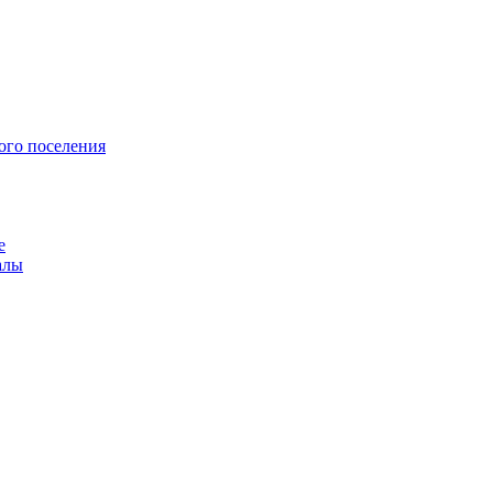
ого поселения
е
алы