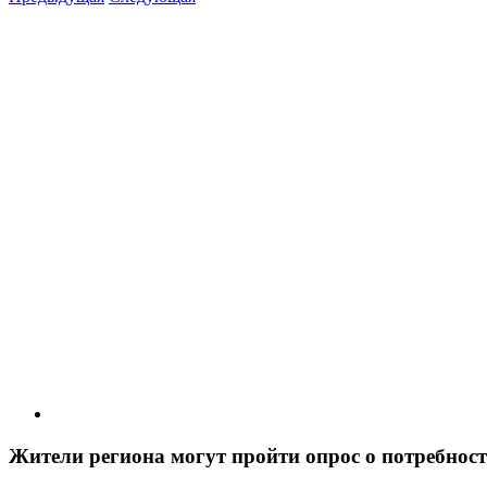
View
Larger
Image
Жители региона могут пройти опрос о потребнос