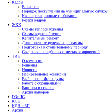
Кадры
Вакансии
Порядок поступления на муниципальную службу
Квалификационные требования
Резерв кадров
ЖКХ
Схемы теплоснабжения
Схемы водоснабжения
Капитальный ремонт
Долгосрочные целевые программы
Подготовка к отопительному периоду
Сведения о кладбищах и местах захоронений
ТИК
О комиссии
Решения
Новости
Избирательные комиссии
Выборы и референдумы
Работа с обращениями
Баннеры и ссылки
Архив выборов
ГОиЧС
КСК
КДН и ЗП
Архив