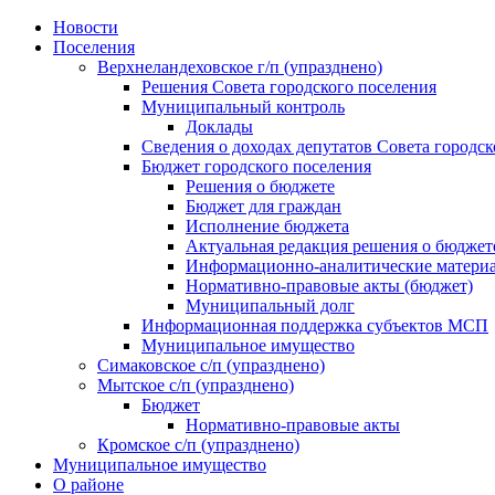
Skip
Новости
to
Поселения
content
Верхнеландеховское г/п (упразднено)
Решения Совета городского поселения
Муниципальный контроль
Доклады
Сведения о доходах депутатов Совета городск
Бюджет городского поселения
Решения о бюджете
Бюджет для граждан
Исполнение бюджета
Актуальная редакция решения о бюджет
Информационно-аналитические матери
Нормативно-правовые акты (бюджет)
Муниципальный долг
Информационная поддержка субъектов МСП
Муниципальное имущество
Симаковское с/п (упразднено)
Мытское с/п (упразднено)
Бюджет
Нормативно-правовые акты
Кромское с/п (упразднено)
Муниципальное имущество
О районе